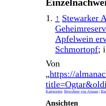
Einzelnachwe
↑
Stewarker A
Geheimreserv
Apfelwein erw
Schmortopf
; 
Von
„
https://almana
title=Ogtar&ol
Kategorien
:
Bewohner von Argaan
|
Ba
Ansichten