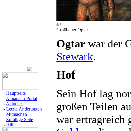
Großbauer Ogtar
Ogtar
war der 
Stewark
.
Hof
Sein Hof lag nor
-
Hauptseite
-
Almanach-Portal
großen Teilen au
-
Aktuelles
-
Letzte Änderungen
-
Mitmachen
war ertragreich 
-
Zufällige Seite
-
Hilfe