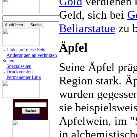
Gold
verdienen k
Geld, sich bei
G
Beliarstatue
zu b
Äpfel
-
Links auf diese Seite
-
Änderungen an verlinkten
Seiten
Seine Äpfel präg
-
Spezialseiten
-
Druckversion
Region stark. Äp
-
Permanenter Link
wurden gegessen
Suchen nach:
sie beispielswei
In Partnerschaft mit
Apfelwein, im "
Amazon.de
in alchemistisc