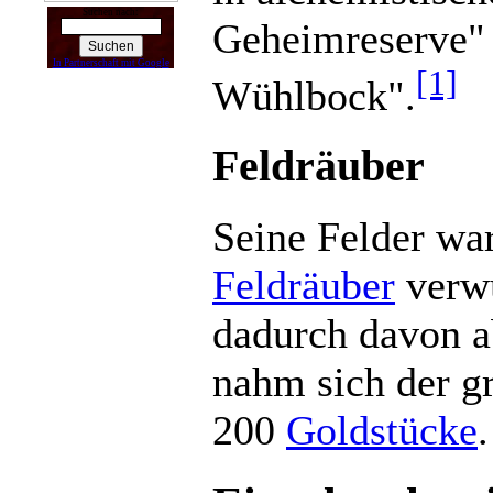
Suchen nach:
Geheimreserve" 
In Partnerschaft mit Google
[1]
Wühlbock".
Feldräuber
Seine Felder wa
Feldräuber
verwü
dadurch davon a
nahm sich der gr
200
Goldstücke
.