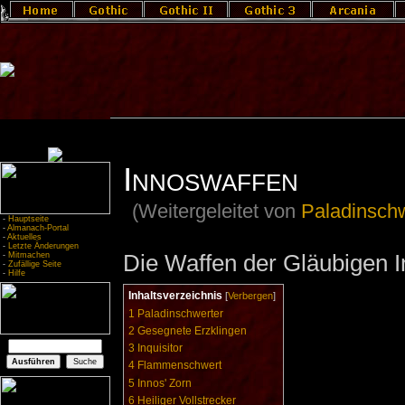
Innoswaffen
(Weitergeleitet von
Paladinsch
-
Hauptseite
-
Almanach-Portal
-
Aktuelles
-
Letzte Änderungen
Die Waffen der Gläubigen I
-
Mitmachen
-
Zufällige Seite
-
Hilfe
Inhaltsverzeichnis
[
Verbergen
]
1
Paladinschwerter
2
Gesegnete Erzklingen
3
Inquisitor
4
Flammenschwert
5
Innos' Zorn
6
Heiliger Vollstrecker