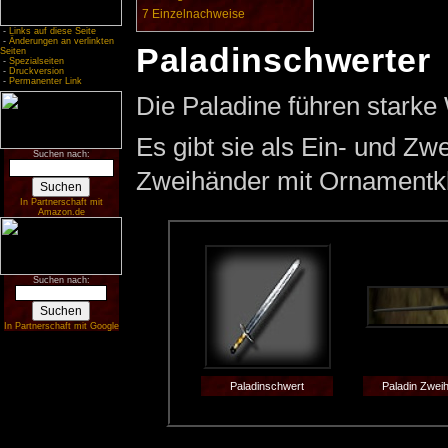
7
Einzelnachweise
-
Links auf diese Seite
-
Änderungen an verlinkten
Paladinschwerter
Seiten
-
Spezialseiten
-
Druckversion
-
Permanenter Link
Die Paladine führen starke 
Es gibt sie als Ein- und Zw
Suchen nach:
Zweihänder mit Ornamentkl
In Partnerschaft mit
Amazon.de
Suchen nach:
In Partnerschaft mit Google
Paladinschwert
Paladin Zwei