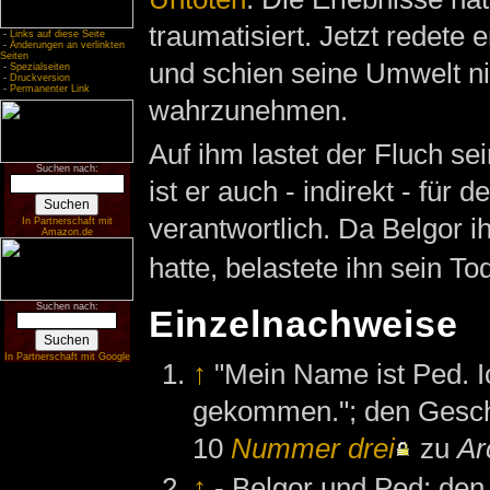
traumatisiert. Jetzt redete 
-
Links auf diese Seite
-
Änderungen an verlinkten
Seiten
und schien seine Umwelt ni
-
Spezialseiten
-
Druckversion
-
Permanenter Link
wahrzunehmen.
Auf ihm lastet der Fluch se
Suchen nach:
ist er auch - indirekt - für 
verantwortlich. Da Belgor i
In Partnerschaft mit
Amazon.de
hatte, belastete ihn sein T
Suchen nach:
Einzelnachweise
In Partnerschaft mit Google
↑
"Mein Name ist Ped. I
gekommen."; den Gesch
10
Nummer drei
zu
Ar
↑
- Belgor und Ped; de