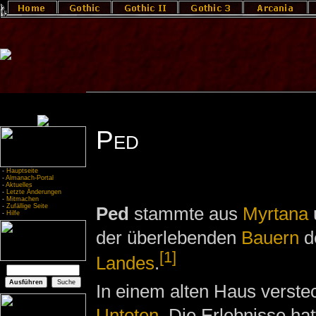
Ped
-
Hauptseite
-
Almanach-Portal
-
Aktuelles
-
Letzte Änderungen
-
Mitmachen
-
Zufällige Seite
Ped
stammte aus
Myrtana
-
Hilfe
der überlebenden
Bauern
d
[1]
Landes
.
In einem alten Haus verstec
Untoten
. Die Erlebnisse hat