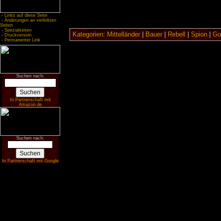
-
Links auf diese Seite
-
Änderungen an verlinkten
Seiten
-
Spezialseiten
Kategorien
:
Mittelländer
|
Bauer
|
Rebell
|
Spion
|
Got
-
Druckversion
-
Permanenter Link
Suchen nach:
In Partnerschaft mit
Amazon.de
Suchen nach:
In Partnerschaft mit Google