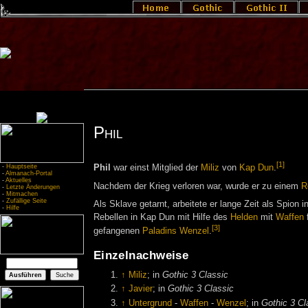
Phil
[1]
-
Hauptseite
Phil
war einst Mitglied der
Miliz
von
Kap Dun
.
-
Almanach-Portal
-
Aktuelles
Nachdem der Krieg verloren war, wurde er zu einem
R
-
Letzte Änderungen
-
Mitmachen
-
Zufällige Seite
Als Sklave getarnt, arbeitete er lange Zeit als Spion i
-
Hilfe
Rebellen in Kap Dun mit Hilfe des
Helden
mit
Waffen
f
[3]
gefangenen
Paladins
Wenzel
.
Einzelnachweise
↑
Miliz
; in
Gothic 3 Classic
↑
Javier
; in
Gothic 3 Classic
↑
Untergrund
-
Waffen
-
Wenzel
; in
Gothic 3 Cl