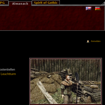
Anmelden
otentiellen
m
Leuchtturm