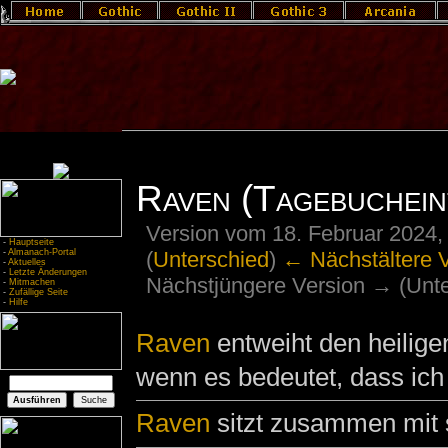
Raven (Tagebuchein
Version vom 18. Februar 2024,
-
Hauptseite
(
Unterschied
)
← Nächstältere 
-
Almanach-Portal
-
Aktuelles
-
Letzte Änderungen
Nächstjüngere Version → (Unte
-
Mitmachen
-
Zufällige Seite
-
Hilfe
Raven
entweiht den heilig
wenn es bedeutet, dass ich
Raven
sitzt zusammen mit