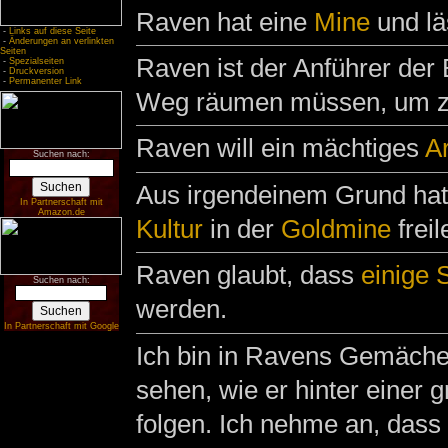
Raven hat eine
Mine
und lä
-
Links auf diese Seite
-
Änderungen an verlinkten
Seiten
Raven ist der Anführer der
-
Spezialseiten
-
Druckversion
-
Permanenter Link
Weg räumen müssen, um zu
Raven will ein mächtiges
Ar
Suchen nach:
Aus irgendeinem Grund hat
In Partnerschaft mit
Amazon.de
Kultur
in der
Goldmine
freil
Raven glaubt, dass
einige S
Suchen nach:
werden.
In Partnerschaft mit Google
Ich bin in Ravens Gemäche
sehen, wie er hinter einer 
folgen. Ich nehme an, dass