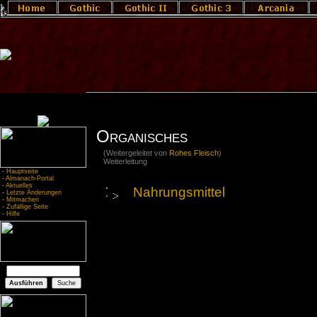
Organisches
(Weitergeleitet von
Rohes Fleisch
)
Weiterleitung
-
Hauptseite
-
Almanach-Portal
-
Aktuelles
Nahrungsmittel
-
Letzte Änderungen
-
Mitmachen
-
Zufällige Seite
-
Hilfe