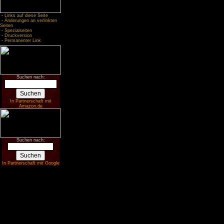
-
Links auf diese Seite
-
Änderungen an verlinkten
Seiten
-
Spezialseiten
-
Druckversion
-
Permanenter Link
Suchen nach:
In Partnerschaft mit
Amazon.de
Suchen nach:
In Partnerschaft mit Google