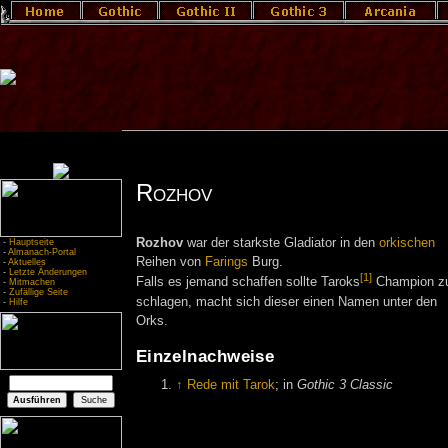
Rozhov
Rozhov
war der starkste Gladiator in den
orkischen
-
Hauptseite
-
Almanach-Portal
Reihen von
Farings
Burg.
-
Aktuelles
-
Letzte Änderungen
[1]
Falls es jemand schaffen sollte Taroks
Champion z
-
Mitmachen
-
Zufällige Seite
schlagen, macht sich dieser einen Namen unter den
-
Hilfe
Orks.
Einzelnachweise
↑
Rede mit Tarok
; in
Gothic 3 Classic