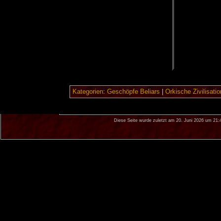
Kategorien
:
Geschöpfe Beliars
|
Orkische Zivilisatio
Diese Seite wurde zuletzt am 20. Juni 2026 um 21: