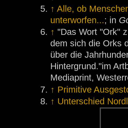
↑
Alle, ob Menschen
unterworfen...
; in
Go
↑
"Das Wort "Ork" z
dem sich die Orks 
über die Jahrhunder
Hintergrund."im Art
Mediaprint, Westerr
↑
Primitive Ausges
↑
Unterschied Nord