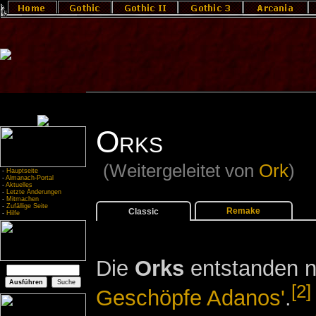
Orks
(Weitergeleitet von
Ork
)
-
Hauptseite
-
Almanach-Portal
-
Aktuelles
-
Letzte Änderungen
-
Mitmachen
-
Zufällige Seite
Remake
Classic
-
Hilfe
Die
Orks
entstanden n
[2]
Geschöpfe Adanos'
.