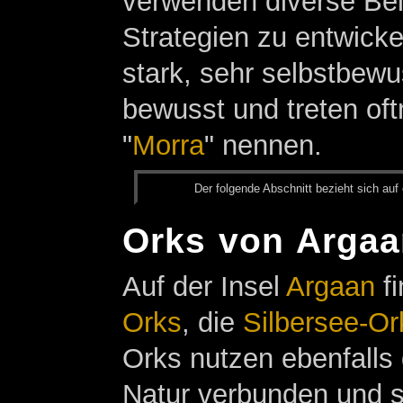
verwenden diverse Bel
Strategien zu entwick
stark, sehr selbstbewu
bewusst und treten of
"
Morra
" nennen.
Der fol­gen­de Ab­schnitt be­zieht sich auf 
Orks von Arga
Auf der Insel
Argaan
fi
Orks
, die
Silbersee-Or
Orks nutzen ebenfalls
Natur verbunden und s