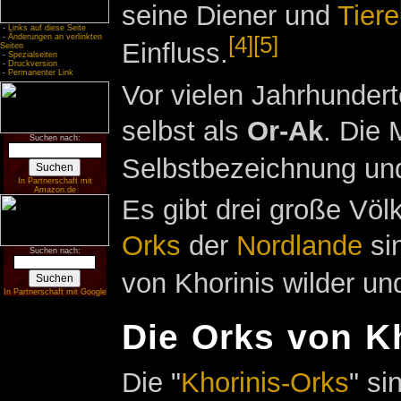
seine Diener und
Tiere
-
Links auf diese Seite
[4]
[5]
-
Änderungen an verlinkten
Einfluss.
Seiten
-
Spezialseiten
-
Druckversion
-
Permanenter Link
Vor vielen Jahrhunder
selbst als
Or-Ak
. Die 
Suchen nach:
Selbstbezeichnung und
In Partnerschaft mit
Amazon.de
Es gibt drei große Völ
Orks
der
Nordlande
sin
Suchen nach:
von Khorinis wilder und
In Partnerschaft mit Google
Die Orks von K
Die "
Khorinis-Orks
" si