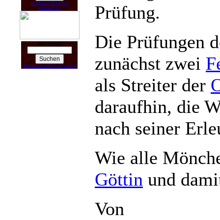
In Partnerschaft mit
Prüfung.
Amazon.de
Die Prüfungen d
Suchen nach:
zunächst zwei
F
In Partnerschaft mit Google
als Streiter der
daraufhin, die 
nach seiner Erle
Wie alle Mönche
Göttin
und damit
Von