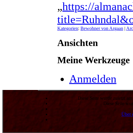
„
https://almana
title=Ruhndal&
Kategorien
:
Bewohner von Argaan
|
Arc
Ansichten
Meine Werkzeuge
Anmelden
Diese Seite wurde zuletzt a
Diese Seite wur
Über 