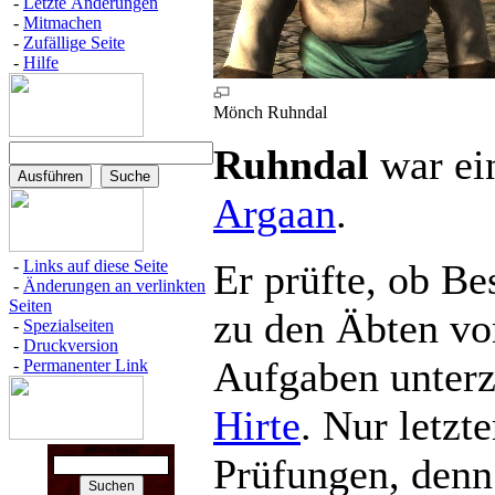
-
Letzte Änderungen
-
Mitmachen
-
Zufällige Seite
-
Hilfe
Mönch Ruhndal
Ruhndal
war ei
Argaan
.
Er prüfte, ob Be
-
Links auf diese Seite
-
Änderungen an verlinkten
Seiten
zu den Äbten vo
-
Spezialseiten
-
Druckversion
Aufgaben unter
-
Permanenter Link
Hirte
. Nur letzt
Suchen nach:
Prüfungen, denn