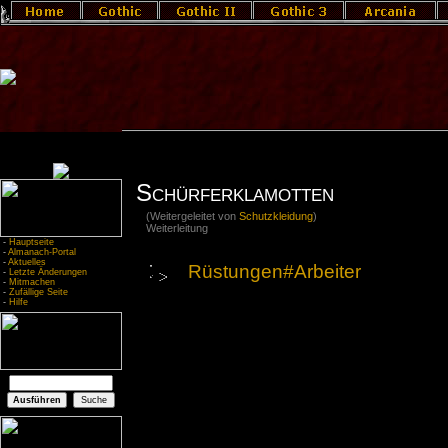
Schürferklamotten
(Weitergeleitet von
Schutzkleidung
)
Weiterleitung
-
Hauptseite
-
Almanach-Portal
-
Aktuelles
Rüstungen#Arbeiter
-
Letzte Änderungen
-
Mitmachen
-
Zufällige Seite
-
Hilfe