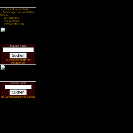
-
Links auf diese Seite
-
Änderungen an verlinkten
Seiten
-
Spezialseiten
-
Druckversion
-
Permanenter Link
Suchen nach:
In Partnerschaft mit
Amazon.de
Suchen nach:
In Partnerschaft mit Google