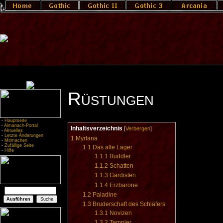
Rüstungen
-
Hauptseite
-
Almanach-Portal
Inhaltsverzeichnis
[
Verbergen
]
-
Aktuelles
-
Letzte Änderungen
1
Myrtana
-
Mitmachen
-
Zufällige Seite
1.1
Das alte Lager
-
Hilfe
1.1.1
Buddler
1.1.2
Schatten
1.1.3
Gardisten
1.1.4
Erzbarone
1.2
Paladine
1.3
Bruderschaft des Schläfers
1.3.1
Novizen
1.3.2
Templer