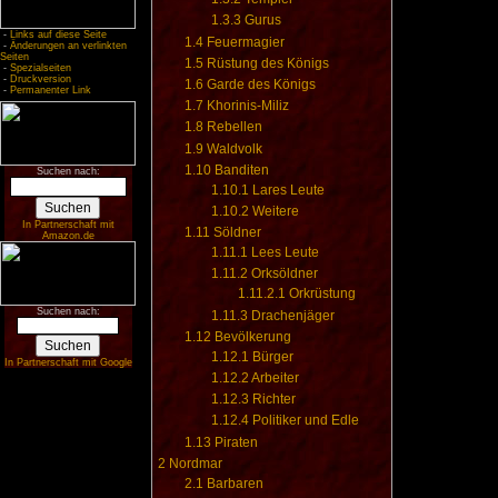
1.3.3
Gurus
-
Links auf diese Seite
1.4
Feuermagier
-
Änderungen an verlinkten
Seiten
1.5
Rüstung des Königs
-
Spezialseiten
-
Druckversion
1.6
Garde des Königs
-
Permanenter Link
1.7
Khorinis-Miliz
1.8
Rebellen
1.9
Waldvolk
1.10
Banditen
Suchen nach:
1.10.1
Lares Leute
1.10.2
Weitere
In Partnerschaft mit
1.11
Söldner
Amazon.de
1.11.1
Lees Leute
1.11.2
Orksöldner
1.11.2.1
Orkrüstung
Suchen nach:
1.11.3
Drachenjäger
1.12
Bevölkerung
1.12.1
Bürger
In Partnerschaft mit Google
1.12.2
Arbeiter
1.12.3
Richter
1.12.4
Politiker und Edle
1.13
Piraten
2
Nordmar
2.1
Barbaren