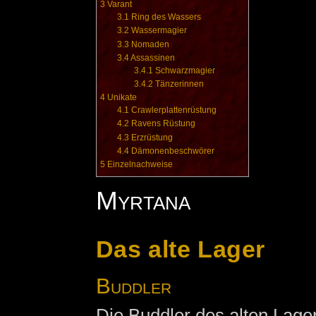
3
Varant
3.1
Ring des Wassers
3.2
Wassermagier
3.3
Nomaden
3.4
Assassinen
3.4.1
Schwarzmagier
3.4.2
Tänzerinnen
4
Unikate
4.1
Crawlerplattenrüstung
4.2
Ravens Rüstung
4.3
Erzrüstung
4.4
Dämonenbeschwörer
5
Einzelnachweise
Myrtana
Das alte Lager
Buddler
Die Buddler des alten Lage