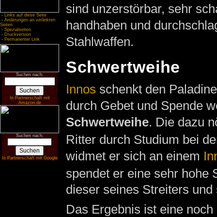
sind unzerstörbar, sehr scha
-
Links auf diese Seite
-
Änderungen an verlinkten
handhaben und durchschlags
Seiten
-
Spezialseiten
-
Druckversion
Stahlwaffen.
-
Permanenter Link
Schwertweihe
Suchen nach:
Innos
schenkt den Paladinen
In Partnerschaft mit
durch Gebet und Spende wei
Amazon.de
Schwertweihe
. Die dazu n
Ritter durch Studium bei d
Suchen nach:
widmet er sich an einem
In
In Partnerschaft mit Google
spendet er eine sehr hoh
dieser seines Streiters und 
Das Ergebnis ist eine noch