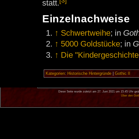
[3]
statt.
Einzelnachweise
↑
Schwertweihe
; in
Goth
↑
5000 Goldstücke
; in
G
↑
Die "Kindergeschichte
Kategorien
:
Historische Hintergründe
|
Gothic II
Diese Seite wurde zuletzt am 27. Juni 2021 um 15:45 Uhr geä
Über den Got