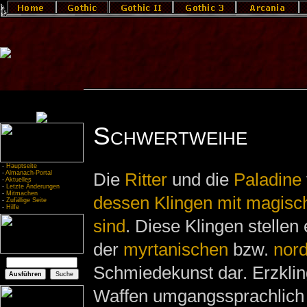
Schwertweihe
-
Hauptseite
-
Almanach-Portal
Die
Ritter
und die
Paladine
-
Aktuelles
-
Letzte Änderungen
-
Mitmachen
dessen Klingen mit magis
-
Zufällige Seite
-
Hilfe
sind
. Diese Klingen stelle
der
myrtanischen
bzw.
nor
Schmiedekunst dar. Erzklin
Waffen umgangssprachlich