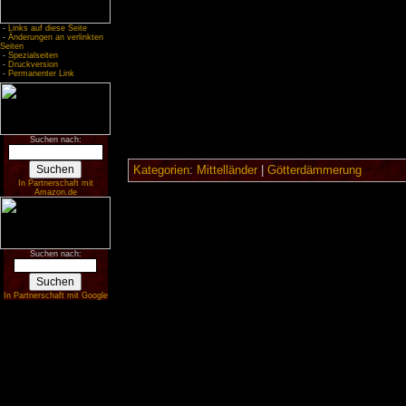
-
Links auf diese Seite
-
Änderungen an verlinkten
Seiten
-
Spezialseiten
-
Druckversion
-
Permanenter Link
Suchen nach:
Kategorien
:
Mittelländer
|
Götterdämmerung
In Partnerschaft mit
Amazon.de
Suchen nach:
In Partnerschaft mit Google