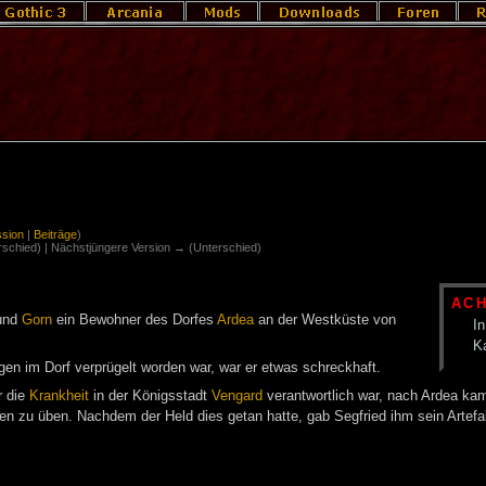
ssion
|
Beiträge
)
erschied) | Nächstjüngere Version → (Unterschied)
AC
und
Gorn
ein Bewohner des Dorfes
Ardea
an der Westküste von
In
K
gen im Dorf verprügelt worden war, war er etwas schreckhaft.
r die
Krankheit
in der Königsstadt
Vengard
verantwortlich war, nach Ardea kam
n zu üben. Nachdem der Held dies getan hatte, gab Segfried ihm sein Artefa