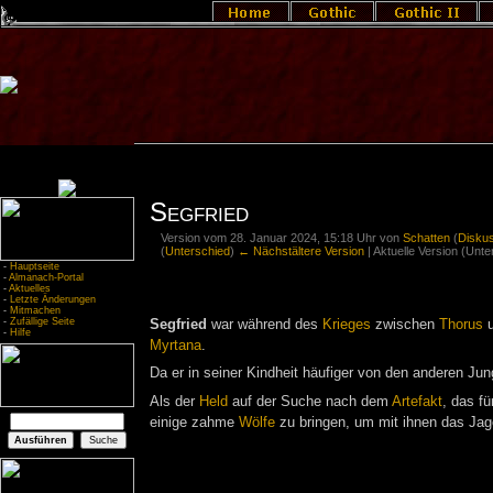
Segfried
Version vom 28. Januar 2024, 15:18 Uhr von
Schatten
(
Disku
(
Unterschied
)
← Nächstältere Version
| Aktuelle Version (Unt
-
Hauptseite
-
Almanach-Portal
-
Aktuelles
-
Letzte Änderungen
-
Mitmachen
-
Zufällige Seite
Segfried
war während des
Krieges
zwischen
Thorus
-
Hilfe
Myrtana
.
Da er in seiner Kindheit häufiger von den anderen Jun
Als der
Held
auf der Suche nach dem
Artefakt
, das fü
einige zahme
Wölfe
zu bringen, um mit ihnen das Jage