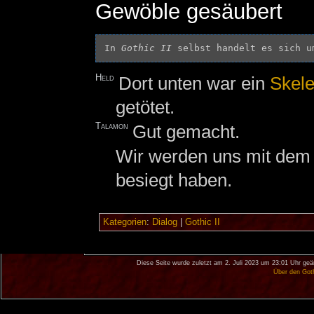
Gewöble gesäubert
In 
Gothic II
 selbst handelt es sich u
Held
Dort unten war ein
Skele
getötet.
Talamon
Gut gemacht.
Wir werden uns mit dem
besiegt haben.
Kategorien
:
Dialog
|
Gothic II
Diese Seite wurde zuletzt am 2. Juli 2023 um 23:01 Uhr geä
Über den Got