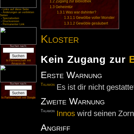
1.2
Zugang zur Bibliothek
1.3
Geheimtür
-
Links auf diese Seite
1.3.1
Was war dahinter?
-
Änderungen an verlinkten
Seiten
1.3.1.1
Gewölbe voller Monster
-
Spezialseiten
-
Druckversion
1.3.1.2
Gewöble gesäubert
-
Permanenter Link
Kloster
Suchen nach:
Kein Zugang zur
In Partnerschaft mit
Amazon.de
Erste Warnung
Suchen nach:
Talamon
Es ist dir nicht gestat
In Partnerschaft mit Google
Zweite Warnung
Talamon
Innos
wird seinen Zorn 
Angriff