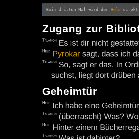
Beim dritten Mal wird der 
Held
Zugang zur Biblio
Talamon
Es ist dir nicht gestat
Held
Pyrokar
sagt, dass ich 
Talamon
So, sagt er das. In Or
suchst, liegt dort drübe
Geheimtür
Held
Ich habe eine Geheimtür
Talamon
(überrascht) Was? Wo
Held
Hinter einem Bücherrega
Talamon
Was ist dahinter?