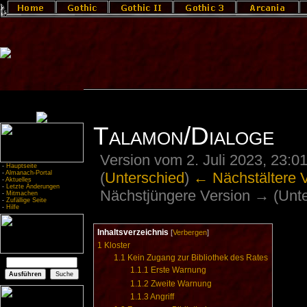
Talamon/Dialoge
Version vom 2. Juli 2023, 23:0
-
Hauptseite
(
Unterschied
)
← Nächstältere 
-
Almanach-Portal
-
Aktuelles
-
Letzte Änderungen
Nächstjüngere Version → (Unte
-
Mitmachen
-
Zufällige Seite
-
Hilfe
Inhaltsverzeichnis
[
Verbergen
]
1
Kloster
1.1
Kein Zugang zur Bibliothek des Rates
1.1.1
Erste Warnung
1.1.2
Zweite Warnung
1.1.3
Angriff