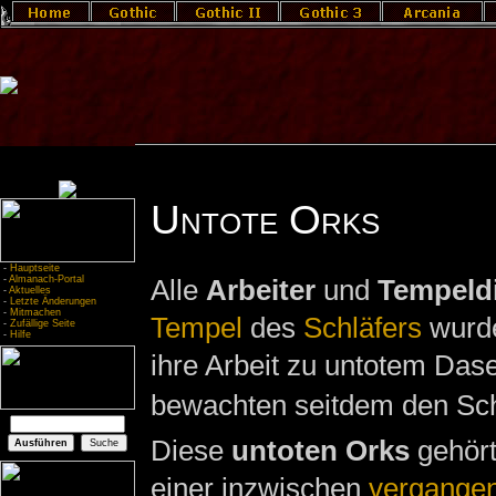
Untote Orks
-
Hauptseite
-
Almanach-Portal
Alle
Arbeiter
und
Tempeld
-
Aktuelles
-
Letzte Änderungen
-
Mitmachen
Tempel
des
Schläfers
wurde
-
Zufällige Seite
-
Hilfe
ihre Arbeit zu untotem Dase
bewachten seitdem den Sch
Diese
untoten Orks
gehört
einer inzwischen
vergangen