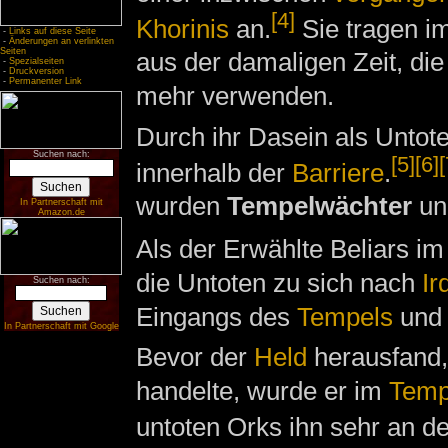
[4]
Khorinis
an.
Sie tragen i
-
Links auf diese Seite
-
Änderungen an verlinkten
Seiten
aus der damaligen Zeit, die
-
Spezialseiten
-
Druckversion
-
Permanenter Link
mehr verwenden.
Durch ihr Dasein als Untote
Suchen nach:
[5]
[6]
[
innerhalb der
Barriere
.
wurden
Tempelwächter
u
In Partnerschaft mit
Amazon.de
Als der Erwählte Beliars i
die Untoten zu sich nach
Ir
Suchen nach:
Eingangs des
Tempels
und 
In Partnerschaft mit Google
Bevor der
Held
herausfand,
handelte, wurde er im
Temp
untoten Orks ihn sehr an d