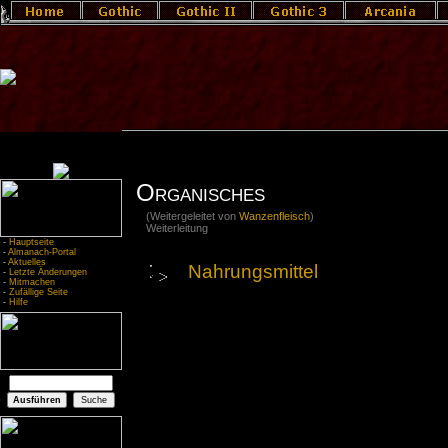
Organisches
(Weitergeleitet von
Wanzenfleisch
)
Weiterleitung
-
Hauptseite
-
Almanach-Portal
-
Aktuelles
Nahrungsmittel
-
Letzte Änderungen
-
Mitmachen
-
Zufällige Seite
-
Hilfe