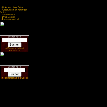
-
Links auf diese Seite
-
Änderungen an verlinkten
Seiten
-
Spezialseiten
-
Druckversion
-
Permanenter Link
Suchen nach:
In Partnerschaft mit
Amazon.de
Suchen nach:
In Partnerschaft mit Google