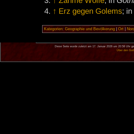
↑
Zahme Wölfe
; in
Goth
↑
Erz gegen Golems
; i
Kategorien
:
Geographie und Bevölkerung
|
Ort
|
Nor
Diese Seite wurde zuletzt am 17. Januar 2026 um 20:58 Uhr ge
Über den Got