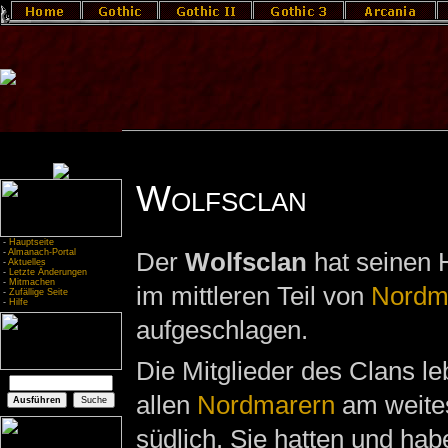
Wolfsclan
-
Hauptseite
-
Almanach-Portal
Der
Wolfsclan
hat seinen 
-
Aktuelles
-
Letzte Änderungen
-
Mitmachen
im mittleren Teil von
Nordm
-
Zufällige Seite
-
Hilfe
aufgeschlagen.
Die Mitglieder des Clans l
allen
Nordmarern
am weite
südlich. Sie hatten und hab