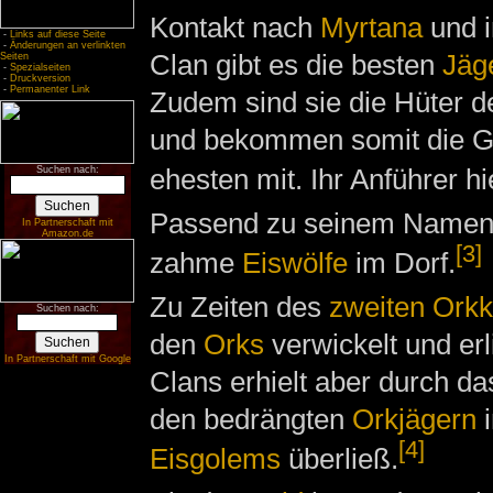
Kontakt nach
Myrtana
und i
-
Links auf diese Seite
-
Änderungen an verlinkten
Clan gibt es die besten
Jäg
Seiten
-
Spezialseiten
-
Druckversion
-
Permanenter Link
Zudem sind sie die Hüter 
und bekommen somit die G
ehesten mit. Ihr Anführer h
Suchen nach:
Passend zu seinem Namen h
In Partnerschaft mit
Amazon.de
[3]
zahme
Eiswölfe
im Dorf.
Zu Zeiten des
zweiten Orkk
Suchen nach:
den
Orks
verwickelt und erl
In Partnerschaft mit Google
Clans erhielt aber durch da
den bedrängten
Orkjägern
i
[4]
Eisgolems
überließ.