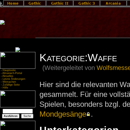
Kategorie:Waffe
(Weitergeleitet von
Wolfsmesse
-
Hauptseite
-
Almanach-Portal
-
Aktuelles
-
Letzte Änderungen
Hier sind die relevanten Waf
-
Mitmachen
-
Zufällige Seite
-
Hilfe
gesammelt. Für eine vollstä
Spielen, besonders bzgl. d
Mondgesänge
.