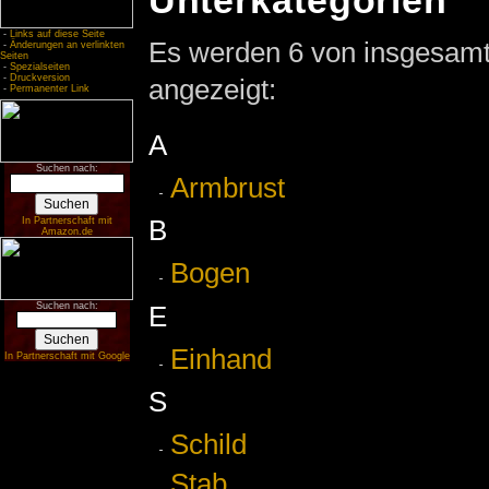
Unterkategorien
-
Links auf diese Seite
Es werden 6 von insgesamt 
-
Änderungen an verlinkten
Seiten
-
Spezialseiten
-
Druckversion
angezeigt:
-
Permanenter Link
A
Suchen nach:
Armbrust
B
In Partnerschaft mit
Amazon.de
Bogen
E
Suchen nach:
Einhand
In Partnerschaft mit Google
S
Schild
Stab