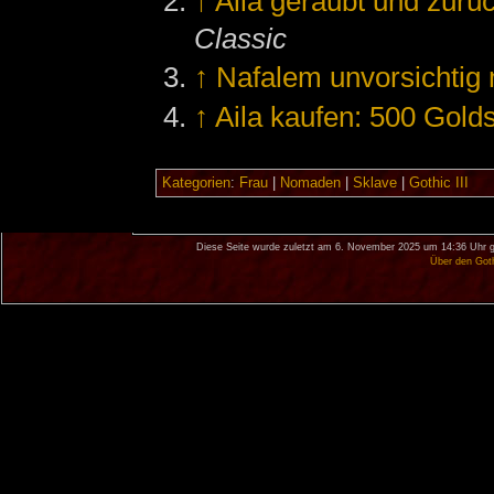
↑
Aila geraubt und zurü
Classic
↑
Nafalem unvorsichtig
↑
Aila kaufen: 500 Gold
Kategorien
:
Frau
|
Nomaden
|
Sklave
|
Gothic III
Diese Seite wurde zuletzt am 6. November 2025 um 14:36 Uhr g
Über den Got