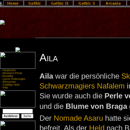
Aila
-
Hauptseite
-
Almanach-Portal
Aila
war die persönliche
Sk
-
Aktuelles
-
Letzte Änderungen
-
Mitmachen
Schwarzmagiers
Nafalem
i
-
Zufällige Seite
-
Hilfe
Sie wurde auch die
Perle 
und die
Blume von Braga
Der
Nomade
Asaru
hatte si
befreit. Als der
Held
nach B