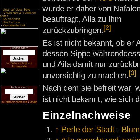
wurde er daher von Nafale
-
Links auf diese Seite
-
Änderungen an verlinkten
beauftragt, Aila zu ihm
Seiten
-
Spezialseiten
-
Druckversion
[2]
-
Permanenter Link
zurückzubringen.
Es ist nicht bekannt, ob er
Suchen nach:
dessen Sippe währenddesse
und Aila damit nur zurück
In Partnerschaft mit
Amazon.de
[3]
unvorsichtig zu machen.
Nach dem sie befreit war, w
Suchen nach:
ist nicht bekannt, wie sich 
In Partnerschaft mit Google
Einzelnachweise
↑
Perle der Stadt
-
Blum