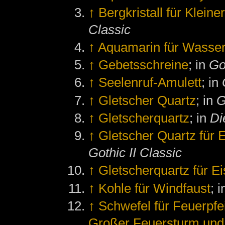
↑
Bergkristall für Kleine
Classic
↑
Aquamarin für Wasser
↑
Gebetsschreine
; in
Go
↑
Seelenruf-Amulett
; in
↑
Gletscher Quartz
; in
G
↑
Gletscherquartz
; in
Di
↑
Gletscher Quartz für E
Gothic II Classic
↑
Gletscherquartz für E
↑
Kohle für Windfaust
; 
↑
Schwefel für Feuerpfe
Großer Feuersturm und