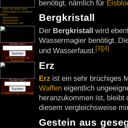
benötigt, nämlich für
Eisblo
-
Links auf diese Seite
-
Änderungen an verlinkten
Bergkristall
Seiten
-
Spezialseiten
-
Druckversion
-
Permanenter Link
Der
Bergkristall
wird ebenf
Wassermagier benötigt. Di
Suchen nach:
[3]
[4]
und Wasserfaust.
In Partnerschaft mit
Amazon.de
Erz
Erz
ist ein sehr brüchiges M
Suchen nach:
Waffen
eigentlich ungeeigne
In Partnerschaft mit Google
heranzukommen ist, bleibt
diesem vergleichsweise min
Gestein aus gese