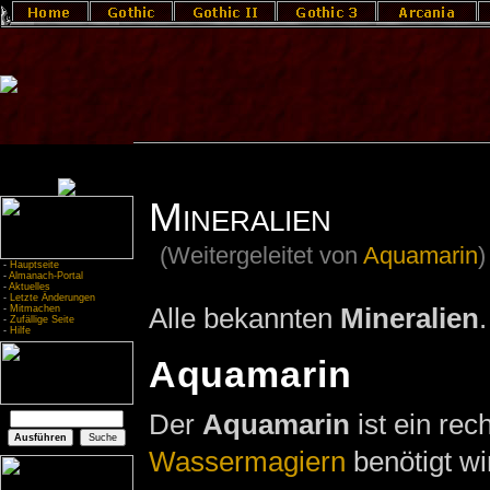
Mineralien
(Weitergeleitet von
Aquamarin
)
-
Hauptseite
-
Almanach-Portal
-
Aktuelles
-
Letzte Änderungen
Alle bekannten
Mineralien
.
-
Mitmachen
-
Zufällige Seite
-
Hilfe
Aquamarin
Der
Aquamarin
ist ein rec
Wassermagiern
benötigt wi