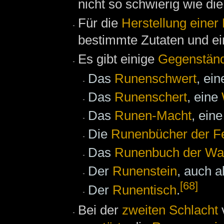
nicht so schwierig wie di
Für die
Herstellung einer
bestimmte Zutaten und e
Es gibt einige
Gegenstän
Das
Runenschwert
, ei
Das
Runenschert
, eine
Das
Runen-Macht
, ein
Die
Runenbücher der F
Das
Runenbuch der Wa
Der
Runenstein
, auch a
[68]
Der
Runentisch
.
Bei der
zweiten Schlacht