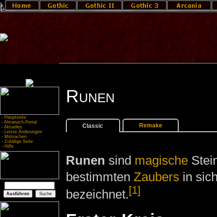
Runen
-
Hauptseite
-
Almanach-Portal
Remake
Classic
-
Aktuelles
-
Letzte Änderungen
-
Mitmachen
-
Zufällige Seite
-
Hilfe
Runen
sind
magische
Stein
bestimmten
Zaubers
in sic
[1]
bezeichnet.