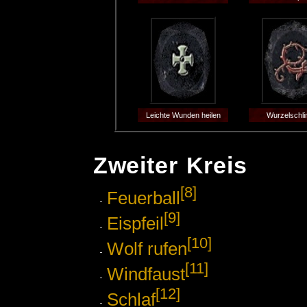
Leichte Wunden heilen
Wurzelschli
Zweiter Kreis
[8]
Feuerball
[9]
Eispfeil
[10]
Wolf rufen
[11]
Windfaust
[12]
Schlaf