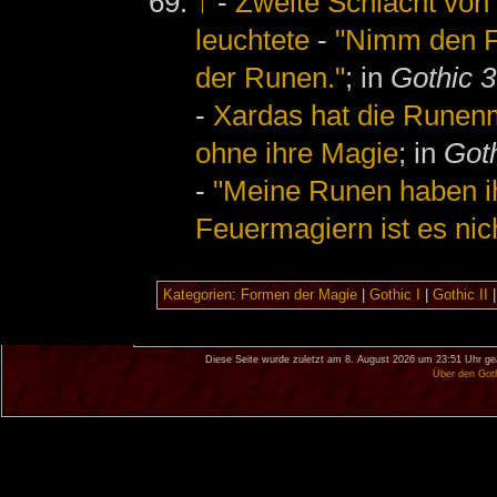
↑
-
Zweite Schlacht von 
leuchtete
-
"Nimm den Fo
der Runen."
; in
Gothic 3
-
Xardas hat die Runenm
ohne ihre Magie
; in
Goth
-
"Meine Runen haben ih
Feuermagiern ist es nic
Kategorien
:
Formen der Magie
|
Gothic I
|
Gothic II
Diese Seite wurde zuletzt am 8. August 2026 um 23:51 Uhr ge
Über den Got