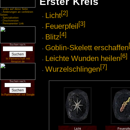
Erster Kreis
-
Links auf diese Seite
[2]
-
Änderungen an verlinkten
Licht
Seiten
-
Spezialseiten
-
Druckversion
[3]
Feuerpfeil
-
Permanenter Link
[4]
Blitz
Goblin-Skelett erschaffen
Suchen nach:
[6]
Leichte Wunden heilen
In Partnerschaft mit
Amazon.de
[7]
Wurzelschlingen
Suchen nach:
In Partnerschaft mit Google
Licht
Feuerpfe