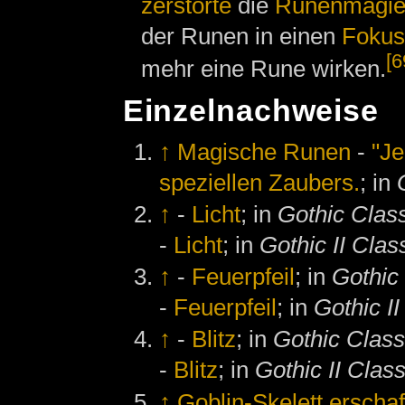
zerstörte
die
Runenmagi
der Runen in einen
Fokus
[6
mehr eine Rune wirken.
Einzelnachweise
↑
Magische Runen
-
"Je
speziellen Zaubers.
; in
↑
-
Licht
; in
Gothic Clas
-
Licht
; in
Gothic II Clas
↑
-
Feuerpfeil
; in
Gothic
-
Feuerpfeil
; in
Gothic II
↑
-
Blitz
; in
Gothic Class
-
Blitz
; in
Gothic II Class
↑
Goblin-Skelett erscha