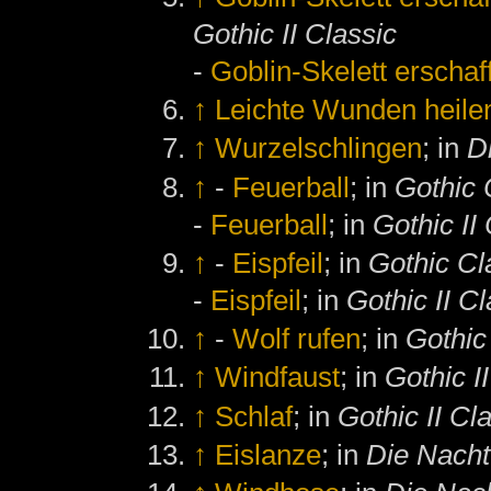
Gothic II Classic
-
Goblin-Skelett erschaf
↑
Leichte Wunden heile
↑
Wurzelschlingen
; in
D
↑
-
Feuerball
; in
Gothic 
-
Feuerball
; in
Gothic II
↑
-
Eispfeil
; in
Gothic Cl
-
Eispfeil
; in
Gothic II Cl
↑
-
Wolf rufen
; in
Gothic 
↑
Windfaust
; in
Gothic I
↑
Schlaf
; in
Gothic II Cl
↑
Eislanze
; in
Die Nach