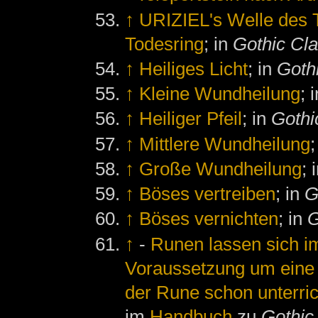
↑
URIZIEL's Welle des 
Todesring
; in
Gothic Cla
↑
Heiliges Licht
; in
Gothi
↑
Kleine Wundheilung
; 
↑
Heiliger Pfeil
; in
Gothic
↑
Mittlere Wundheilung
;
↑
Große Wundheilung
; 
↑
Böses vertreiben
; in
G
↑
Böses vernichten
; in
G
↑
-
Runen lassen sich i
Voraussetzung um eine 
der Rune schon unterri
im
Handbuch
zu
Gothic