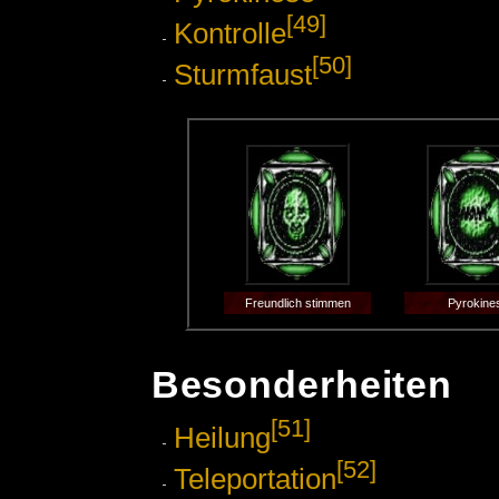
[49]
Kontrolle
[50]
Sturmfaust
Freundlich stimmen
Pyrokine
Besonderheiten
[51]
Heilung
[52]
Teleportation