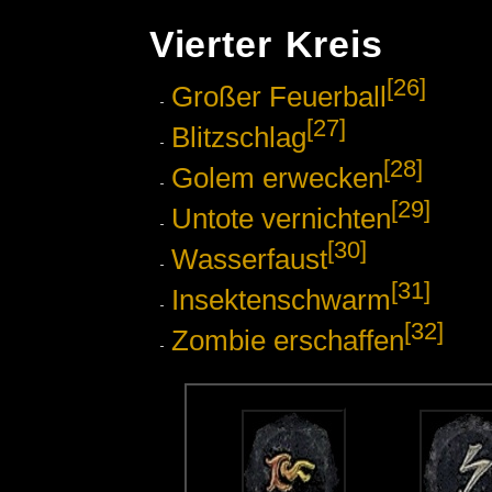
Vierter Kreis
[26]
Großer Feuerball
[27]
Blitzschlag
[28]
Golem erwecken
[29]
Untote vernichten
[30]
Wasserfaust
[31]
Insektenschwarm
[32]
Zombie erschaffen