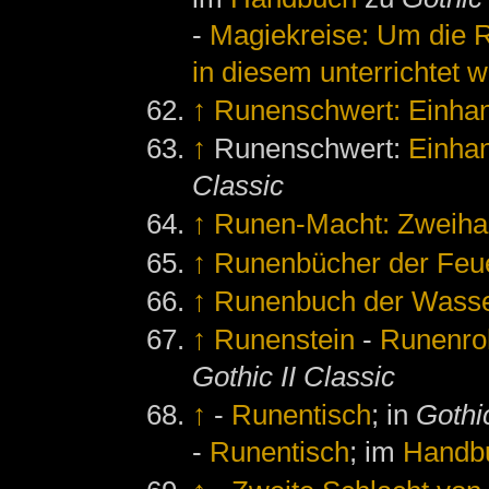
-
Magiekreise: Um die 
in diesem unterrichtet 
↑
Runenschwert: Einha
↑
Runenschwert:
Einha
Classic
↑
Runen-Macht: Zweiha
↑
Runenbücher der Feu
↑
Runenbuch der Wass
↑
Runenstein
-
Runenro
Gothic II Classic
↑
-
Runentisch
; in
Gothic
-
Runentisch
; im
Handb