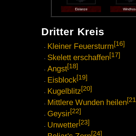
Eislanze
Windhos
Dritter Kreis
[16]
Kleiner Feuersturm
[17]
Skelett erschaffen
[18]
Angst
[19]
Eisblock
[20]
Kugelblitz
[21
Mittlere Wunden heilen
[22]
Geysir
[23]
Unwetter
[24]
Beliar's Zorn