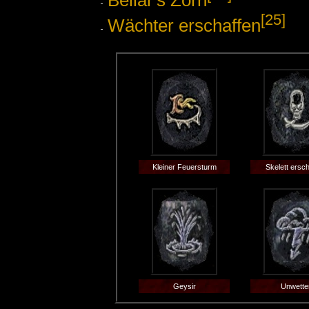
[25]
Wächter erschaffen
Kleiner Feuersturm
Skelett ersc
Geysir
Unwette