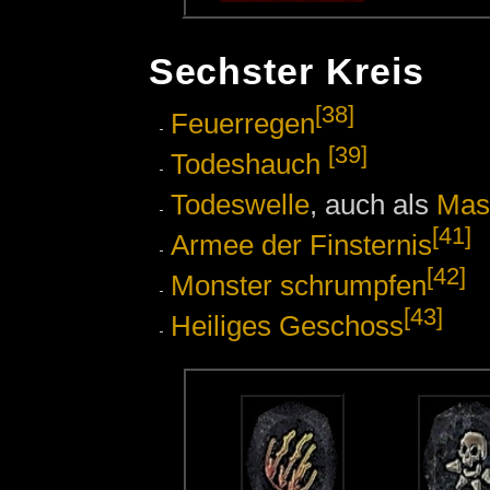
Sechster Kreis
[38]
Feuerregen
[39]
Todeshauch
Todeswelle
, auch als
Mas
[41]
Armee der Finsternis
[42]
Monster schrumpfen
[43]
Heiliges Geschoss