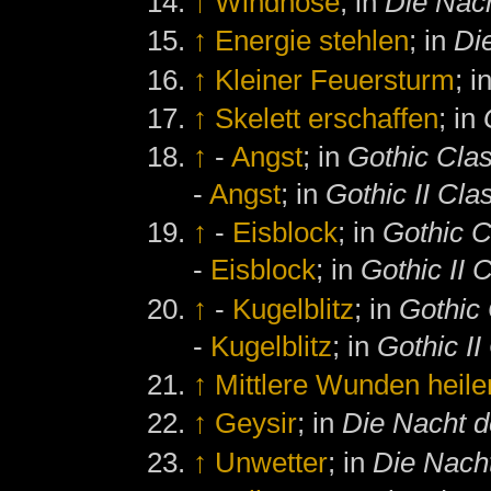
↑
Windhose
; in
Die Nac
↑
Energie stehlen
; in
Di
↑
Kleiner Feuersturm
; i
↑
Skelett erschaffen
; in
↑
-
Angst
; in
Gothic Clas
-
Angst
; in
Gothic II Cla
↑
-
Eisblock
; in
Gothic C
-
Eisblock
; in
Gothic II 
↑
-
Kugelblitz
; in
Gothic 
-
Kugelblitz
; in
Gothic II
↑
Mittlere Wunden heile
↑
Geysir
; in
Die Nacht 
↑
Unwetter
; in
Die Nach