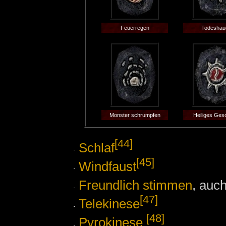
Feuerregen
Todeshau
Monster schrumpfen
Heiliges Ge
[44]
Schlaf
[45]
Windfaust
Freundlich stimmen
, auc
[47]
Telekinese
[48]
Pyrokinese