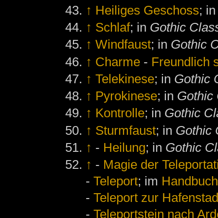
↑
Heiliges Geschoss
; i
↑
Schlaf
; in
Gothic Clas
↑
Windfaust
; in
Gothic C
↑
Charme
-
Freundlich
↑
Telekinese
; in
Gothic 
↑
Pyrokinese
; in
Gothic 
↑
Kontrolle
; in
Gothic Cl
↑
Sturmfaust
; in
Gothic 
↑
-
Heilung
; in
Gothic Cl
↑
-
Magie der Teleportat
-
Teleport
; im
Handbuc
-
Teleport zur Hafenstad
-
Teleportstein nach Ard