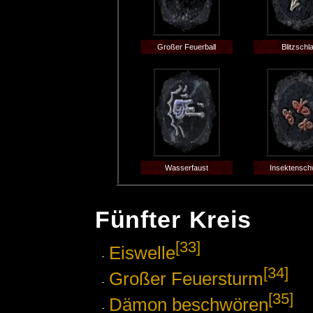
Großer Feuerball
Blitzschl
Wasserfaust
Insektensc
Fünfter Kreis
[33]
Eiswelle
[34]
Großer Feuersturm
[35]
Dämon beschwören