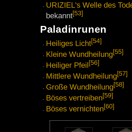
URIZIEL's Welle des Tod
[53]
bekannt
Paladinrunen
[54]
Heiliges Licht
[55]
Kleine Wundheilung
[56]
Heiliger Pfeil
[57]
Mittlere Wundheilung
[58]
Große Wundheilung
[59]
Böses vertreiben
[60]
Böses vernichten