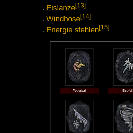
[13]
Eislanze
[14]
Windhose
[15]
Energie stehlen
Feuerball
Eispfeil