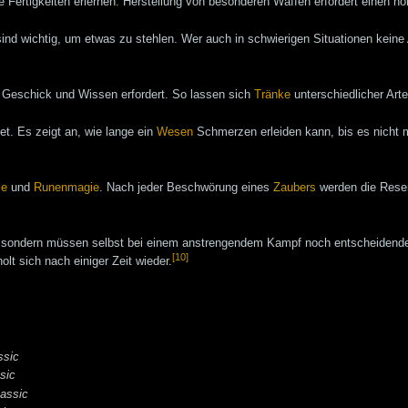
Fertigkeiten erlernen. Herstellung von besonderen Waffen erfordert einen h
sind wichtig, um etwas zu stehlen. Wer auch in schwierigen Situationen kein
 Geschick und Wissen erfordert. So lassen sich
Tränke
unterschiedlicher Arte
t. Es zeigt an, wie lange ein
Wesen
Schmerzen erleiden kann, bis es nicht 
ie
und
Runenmagie
. Nach jeder Beschwörung eines
Zaubers
werden die Rese
, sondern müssen selbst bei einem anstrengendem Kampf noch entscheidende 
[10]
lt sich nach einiger Zeit wieder.
ssic
sic
lassic