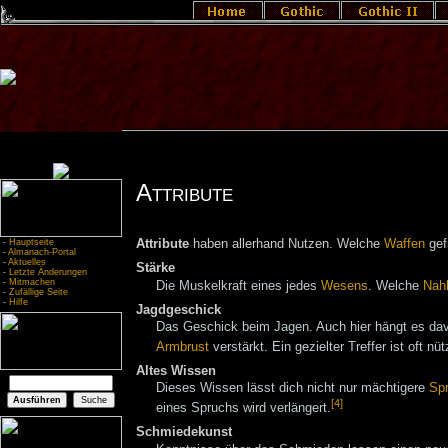
Attribute
-
Hauptseite
Attribute
haben allerhand Nutzen. Welche
Waffen
gef
-
Almanach-Portal
-
Aktuelles
Stärke
-
Letzte Änderungen
-
Mitmachen
Die Muskelkraft eines jedes
Wesens
. Welche
Nah
-
Zufällige Seite
-
Hilfe
Jagdgeschick
Das Geschick beim Jagen. Auch hier hängt es da
Armbrust
verstärkt. Ein gezielter Treffer ist oft n
Altes Wissen
Dieses Wissen lässt dich nicht nur mächtigere
Sp
[4]
eines Spruchs wird verlängert.
Schmiedekunst