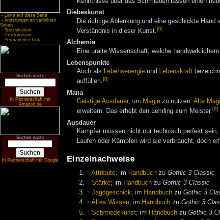
Kenntnisse über das Schmieden lassen einen neue 
Diebeskunst
-
Links auf diese Seite
Die richtige Ablenkung und eine geschickte Hand 
-
Änderungen an verlinkten
Seiten
[6]
Verständnis in dieser Kunst.
-
Spezialseiten
-
Druckversion
-
Permanenter Link
Alchemie
Eine uralte Wissenschaft, welche handwerklichem
Lebenspunkte
Auch als
Lebensenergie
und
Lebenskraft
bezeichne
Suchen nach:
[8]
auffüllen.
Mana
In Partnerschaft mit
Geistige Ausdauer
, um
Magie
zu nutzen:
Alte Mag
Amazon.de
[9]
erweitern. Das erhebt den Lehrling zum Meister.
Ausdauer
Kämpfer müssen nicht nur technisch perfekt sein
Suchen nach:
Laufen oder Kämpfen wird sie verbraucht, doch erho
Einzelnachweise
In Partnerschaft mit Google
↑
Attribute
; im
Handbuch
zu
Gothic 3 Classic
↑
Stärke
; im
Handbuch
zu
Gothic 3 Classic
↑
Jagdgeschick
; im
Handbuch
zu
Gothic 3 Cla
↑
Altes Wissen
; im
Handbuch
zu
Gothic 3 Clas
↑
Schmiedekunst
; im
Handbuch
zu
Gothic 3 C