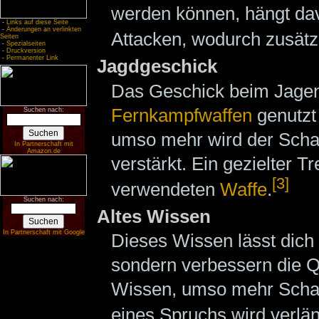
werden können, hängt dav
-
Links auf diese Seite
-
Änderungen an verlinkten
Attacken, wodurch zusätzl
Seiten
-
Spezialseiten
-
Druckversion
-
Permanenter Link
Jagdgeschick
Das Geschick beim Jagen.
Fernkampfwaffen
genutzt
Suchen nach:
umso mehr wird der Sch
In Partnerschaft mit
Amazon.de
verstärkt. Ein gezielter Tre
[3]
verwendeten
Waffe
.
Suchen nach:
Altes Wissen
In Partnerschaft mit Google
Dieses Wissen lässt dich
sondern verbessern die Q
Wissen, umso mehr Schad
eines Spruchs wird verlän