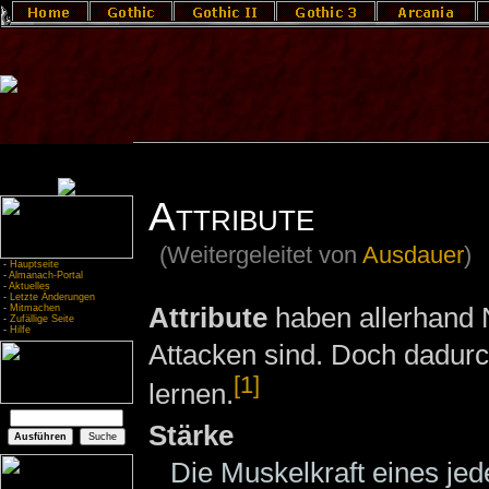
Attribute
(Weitergeleitet von
Ausdauer
)
-
Hauptseite
-
Almanach-Portal
-
Aktuelles
-
Letzte Änderungen
Attribute
haben allerhand
-
Mitmachen
-
Zufällige Seite
-
Hilfe
Attacken sind. Doch dadurc
[1]
lernen.
Stärke
Die Muskelkraft eines je