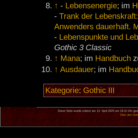
↑
-
Lebensenergie
; im
H
-
Trank der Lebenskraft:
Anwenders dauerhaft. 
-
Lebenspunkte und Leb
Gothic 3 Classic
↑
Mana
; im
Handbuch
z
↑
Ausdauer
; im
Handbu
Kategorie
:
Gothic III
Diese Seite wurde zuletzt am 13. April 2025 um 19:11 Uhr geä
Über den Got