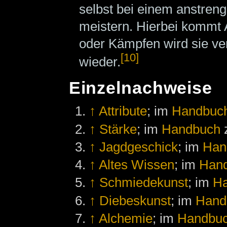
selbst bei einem anstre
meistern. Hierbei kommt 
oder Kämpfen wird sie ver
[10]
wieder.
Einzelnachweise
↑
Attribute
; im
Handbuc
↑
Stärke
; im
Handbuch
↑
Jagdgeschick
; im
Han
↑
Altes Wissen
; im
Han
↑
Schmiedekunst
; im
H
↑
Diebeskunst
; im
Hand
↑
Alchemie
; im
Handbu