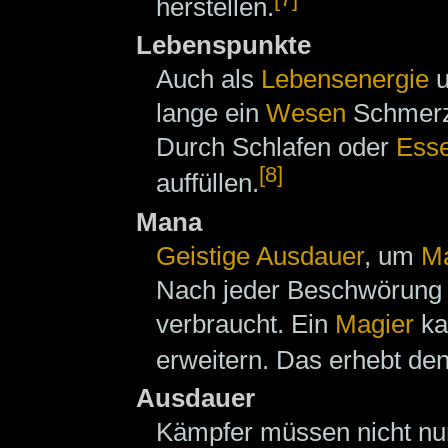
herstellen.
Lebenspunkte
Auch als
Lebensenergie
u
lange ein
Wesen
Schmerze
Durch Schlafen oder
Ess
[8]
auffüllen.
Mana
Geistige Ausdauer
, um
M
Nach jeder Beschwörung
verbraucht. Ein
Magier
ka
erweitern. Das erhebt den
Ausdauer
Kämpfer müssen nicht nur