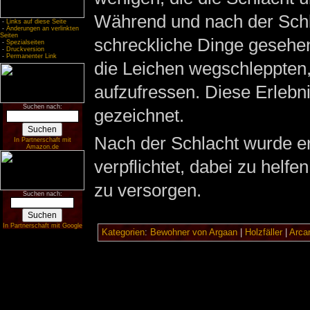
Während und nach der Schl
-
Links auf diese Seite
-
Änderungen an verlinkten
Seiten
schreckliche Dinge gesehe
-
Spezialseiten
-
Druckversion
-
Permanenter Link
die Leichen wegschleppten
aufzufressen. Diese Erlebni
Suchen nach:
gezeichnet.
Nach der Schlacht wurde e
In Partnerschaft mit
Amazon.de
verpflichtet, dabei zu helf
zu versorgen.
Suchen nach:
In Partnerschaft mit Google
Kategorien
:
Bewohner von Argaan
|
Holzfäller
|
Arca