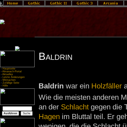
Baldrin
-
Hauptseite
-
Almanach-Portal
-
Aktuelles
-
Letzte Änderungen
-
Mitmachen
-
Zufällige Seite
Baldrin
war ein
Holzfäller
a
-
Hilfe
Wie die meisten anderen 
an der
Schlacht
gegen die 
Hagen
im Bluttal teil. Er g
wenigen, die die Schlacht ü