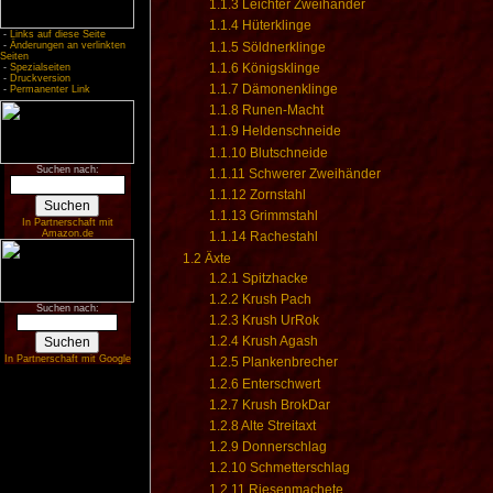
1.1.3
Leichter Zweihänder
1.1.4
Hüterklinge
-
Links auf diese Seite
1.1.5
Söldnerklinge
-
Änderungen an verlinkten
Seiten
1.1.6
Königsklinge
-
Spezialseiten
-
Druckversion
1.1.7
Dämonenklinge
-
Permanenter Link
1.1.8
Runen-Macht
1.1.9
Heldenschneide
1.1.10
Blutschneide
Suchen nach:
1.1.11
Schwerer Zweihänder
1.1.12
Zornstahl
1.1.13
Grimmstahl
In Partnerschaft mit
Amazon.de
1.1.14
Rachestahl
1.2
Äxte
1.2.1
Spitzhacke
1.2.2
Krush Pach
Suchen nach:
1.2.3
Krush UrRok
1.2.4
Krush Agash
In Partnerschaft mit Google
1.2.5
Plankenbrecher
1.2.6
Enterschwert
1.2.7
Krush BrokDar
1.2.8
Alte Streitaxt
1.2.9
Donnerschlag
1.2.10
Schmetterschlag
1.2.11
Riesenmachete