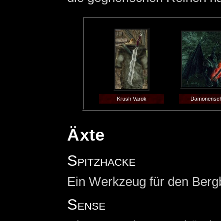
Krush Varok
Dämonensch
Äxte
Spitzhacke
Ein Werkzeug für den Berg
Sense