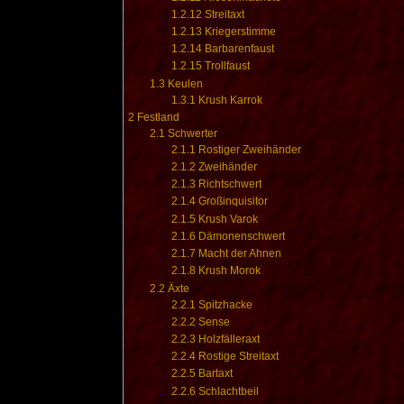
1.2.12
Streitaxt
1.2.13
Kriegerstimme
1.2.14
Barbarenfaust
1.2.15
Trollfaust
1.3
Keulen
1.3.1
Krush Karrok
2
Festland
2.1
Schwerter
2.1.1
Rostiger Zweihänder
2.1.2
Zweihänder
2.1.3
Richtschwert
2.1.4
Großinquisitor
2.1.5
Krush Varok
2.1.6
Dämonenschwert
2.1.7
Macht der Ahnen
2.1.8
Krush Morok
2.2
Äxte
2.2.1
Spitzhacke
2.2.2
Sense
2.2.3
Holzfälleraxt
2.2.4
Rostige Streitaxt
2.2.5
Bartaxt
2.2.6
Schlachtbeil