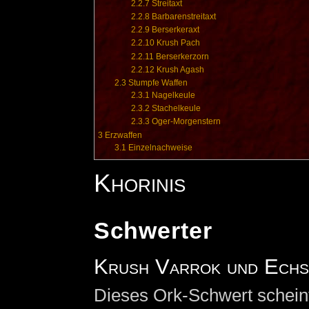
2.2.7
Streitaxt
2.2.8
Barbarenstreitaxt
2.2.9
Berserkeraxt
2.2.10
Krush Pach
2.2.11
Berserkerzorn
2.2.12
Krush Agash
2.3
Stumpfe Waffen
2.3.1
Nagelkeule
2.3.2
Stachelkeule
2.3.3
Oger-Morgenstern
3
Erzwaffen
3.1
Einzelnachweise
Khorinis
Schwerter
Krush Varrok und Ech
Dieses Ork-Schwert scheint