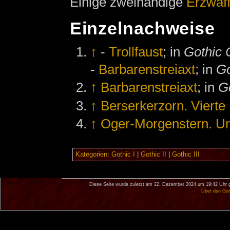
Einige zweihändige
Erzwaf
Einzelnachweise
↑
-
Trollfaust
; in
Gothic 
-
Barbarenstreiaxt
; in
Go
↑
Barbarenstreiaxt
; in
G
↑
Berserkerzorn. Vierte 
↑
Oger-Morgenstern. Un
Kategorien
:
Gothic I
|
Gothic II
|
Gothic III
Diese Seite wurde zuletzt am 22. Dezember 2024 um 19:42 Uhr 
Über den Got