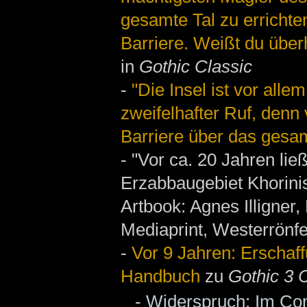
gesamte Tal zu errichte
Barriere. Weißt du übe
in
Gothic Classic
-
"Die Insel ist vor all
zweifelhafter Ruf, denn
Barriere über das gesamt
- "Vor ca. 20 Jahren li
Erzabbaugebiet Khorinis
Artbook: Agnes Illigner,
Mediaprint, Westerrönfe
-
Vor 9 Jahren: Erschaff
Handbuch
zu
Gothic 3 
- Widerspruch: Im Co