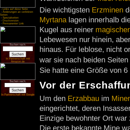
Die wichtigsten
Erzminen
d
-
Links auf diese Seite
-
Änderungen an verlinkten
Seiten
Myrtana
lagen innerhalb di
-
Spezialseiten
-
Druckversion
-
Permanenter Link
Kugel aus reiner
magischer
Lebewesen nur hinein, aber
Suchen nach:
hinaus. Für leblose, nicht 
war sie nach beiden Seiten 
In Partnerschaft mit
Amazon.de
Sie hatte eine Größe von 6
Vor der Erschaffu
Suchen nach:
In Partnerschaft mit Google
Um den
Erzabbau
im
Minen
eingerichtet, deren Insasse
Einzige bewohnter Ort war 
Die erste bekannte Mine w