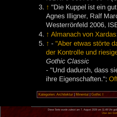
↑
"Die Kuppel ist ein gut
Agnes Illigner, Ralf Mar
Westerrönfeld 2006, IS
↑
Almanach von Xardas
↑
-
"Aber etwas störte d
der Kontrolle und ries
Gothic Classic
- "Und dadurch, dass si
ihre Eigenschaften.";
Of
Kategorien
:
Architektur
|
Minental
|
Gothic I
Diese Seite wurde zuletzt am 7. August 2026 um 11:49 Uhr geä
Über den Got