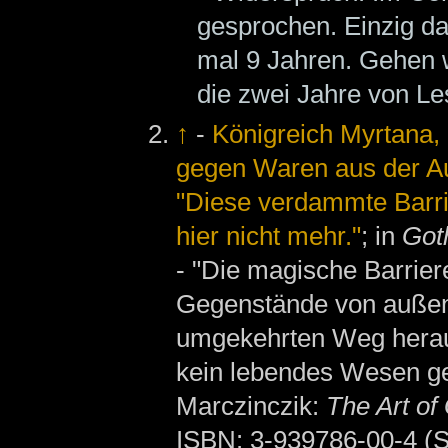
gesprochen. Einzig d
mal 9 Jahren. Gehen
die zwei Jahre von Le
↑
-
Königreich Myrtana,
gegen Waren aus der A
"Diese verdammte Barrie
hier nicht mehr."
; in
Got
- "Die magische Barrier
Gegenstände von außen
umgekehrten Weg herau
kein lebendes Wesen geh
Marczinczik:
The Art of
ISBN: 3-939786-00-4 (S