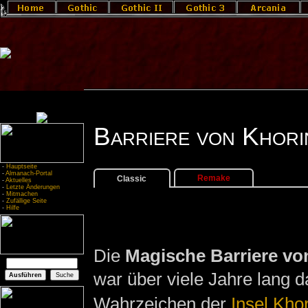
Barriere von Khori
-
Hauptseite
-
Almanach-Portal
Remake
Classic
-
Aktuelles
-
Letzte Änderungen
-
Mitmachen
-
Zufällige Seite
-
Hilfe
Die
Magische Barriere vo
war über viele Jahre lang d
Wahrzeichen der
Insel Khor