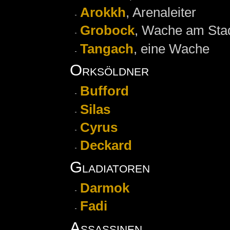
Arokkh
, Arenaleiter
Grobock
, Wache am Stad
Tangach
, eine Wache
Orksöldner
Bufford
Silas
Cyrus
Deckard
Gladiatoren
Darmok
Fadi
Assassinen