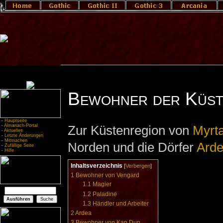
Bewohner der Küst
-
Hauptseite
-
Almanach-Portal
Zur Küstenregion von
Myrt
-
Aktuelles
-
Letzte Änderungen
-
Mitmachen
Norden und die Dörfer
Ard
-
Zufällige Seite
-
Hilfe
Inhaltsverzeichnis
[
Verbergen
]
1
Bewohner von Vengard
1.1
Magier
1.2
Paladine
1.3
Händler und Arbeiter
2
Ardea
3
Bewohner von Kap Dun