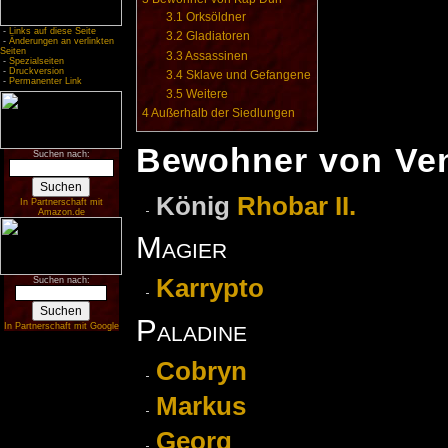
3.1
Orksöldner
-
Links auf diese Seite
3.2
Gladiatoren
-
Änderungen an verlinkten
Seiten
3.3
Assassinen
-
Spezialseiten
-
Druckversion
3.4
Sklave und Gefangene
-
Permanenter Link
3.5
Weitere
4
Außerhalb der Siedlungen
Bewohner von Ve
Suchen nach:
König
Rhobar II.
In Partnerschaft mit
Amazon.de
Magier
Karrypto
Suchen nach:
Paladine
In Partnerschaft mit Google
Cobryn
Markus
Georg