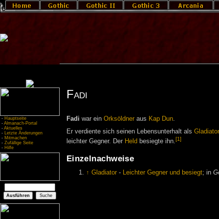
Fadi
Fadi
war ein
Orksöldner
aus
Kap Dun
.
-
Hauptseite
-
Almanach-Portal
-
Aktuelles
Er verdiente sich seinen Lebensunterhalt als
Gladiato
-
Letzte Änderungen
-
Mitmachen
[1]
leichter Gegner. Der
Held
besiegte ihn.
-
Zufällige Seite
-
Hilfe
Einzelnachweise
↑
Gladiator
-
Leichter Gegner und besiegt
; in
G