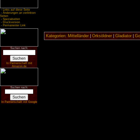
-
Links auf diese Seite
-
Änderungen an verlinkten
Seiten
-
Spezialseiten
-
Druckversion
-
Permanenter Link
Kategorien
:
Mittelländer
|
Orksöldner
|
Gladiator
|
Got
Suchen nach:
In Partnerschaft mit
Amazon.de
Suchen nach:
In Partnerschaft mit Google