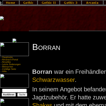
Borran
-
Hauptseite
-
Almanach-Portal
-
Aktuelles
-
Letzte Änderungen
-
Mitmachen
-
Zufällige Seite
Borran
war ein Freihändler
-
Hilfe
Schwarzwasser
.
In seinem Angebot befande
Jagdzubehör. Er hatte zuwe
Shakes
und mit dem ehema