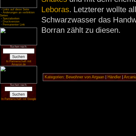
Leboras
. Letzterer wollte a
-
Links auf diese Seite
-
Änderungen an verlinkten
Seiten
Schwarzwasser das Handwe
-
Spezialseiten
-
Druckversion
-
Permanenter Link
Borran zählt zu diesen.
Suchen nach:
In Partnerschaft mit
Amazon.de
Kategorien
:
Bewohner von Argaan
|
Händler
|
Arcani
Suchen nach:
In Partnerschaft mit Google