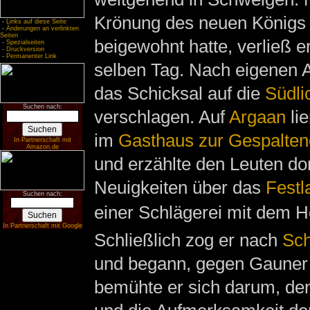
Krönung des neuen König
-
Links auf diese Seite
-
Änderungen an verlinkten
Seiten
beigewohnt hatte, verließ e
-
Spezialseiten
-
Druckversion
-
Permanenter Link
selben Tag. Nach eigenen 
das Schicksal auf die
Südli
Suchen nach:
verschlagen. Auf
Argaan
lie
im
Gasthaus zur Gespalten
In Partnerschaft mit
Amazon.de
und erzählte den Leuten dor
Neuigkeiten über das
Festl
Suchen nach:
einer Schlägerei mit dem H
In Partnerschaft mit Google
Schließlich zog er nach
Sc
und begann, gegen Gaune
bemühte er sich darum, d