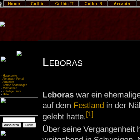
Leboras
-
Hauptseite
-
Almanach-Portal
-
Aktuelles
-
Letzte Änderungen
-
Mitmachen
-
Zufällige Seite
Leboras
war ein ehemalig
-
Hilfe
auf dem
Festland
in der N
[1]
gelebt hatte.
Über seine Vergangenheit h
weitgehend in Schweigen. 