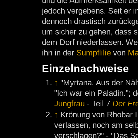
und die Aufmerksamkeit d
jedoch vergebens. Seit er in
dennoch drastisch zurückg
um sicher zu gehen, dass s
dem Dorf niederlassen. Wenn
ihn in der
Sumpflilie
von
Ma
Einzelnachweise
↑
"Myrtana. Aus der Nähe 
"Ich war ein Paladin.";
Jungfrau
- Teil 7
Der F
↑
Krönung von Rhobar III
verlassen, noch am selb
verschlagen?" - "Das Sc