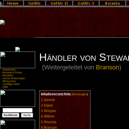
Händler von Stewa
(Weitergeleitet von
Branson
)
-
Hauptseite
-
Almanach-Portal
-
Aktuelles
-
Letzte Änderungen
-
Mitmachen
-
Zufällige Seite
-
Hilfe
Inhaltsverzeichnis
[
Verbergen
]
1
Gerrick
2
Elgan
3
Worgan
4
Willem
5
Rhonda
6
Branson