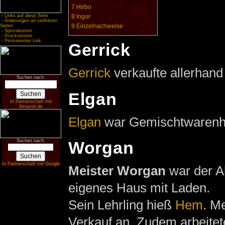
7
Hirbo
-
Links auf diese Seite
8
Ingor
-
Änderungen an verlinkten
9
Einzelnachweise
Seiten
-
Spezialseiten
-
Druckversion
-
Permanenter Link
Gerrick
Gerrick
verkaufte allerhand 
Suchen nach:
Elgan
In Partnerschaft mit
Amazon.de
Elgan
war Gemischtwarenh
Suchen nach:
Worgan
In Partnerschaft mit Google
Meister Worgan
war der A
eigenes Haus mit Laden.
Sein Lehrling hieß
Hem
. M
Verkauf an. Zudem arbeitet