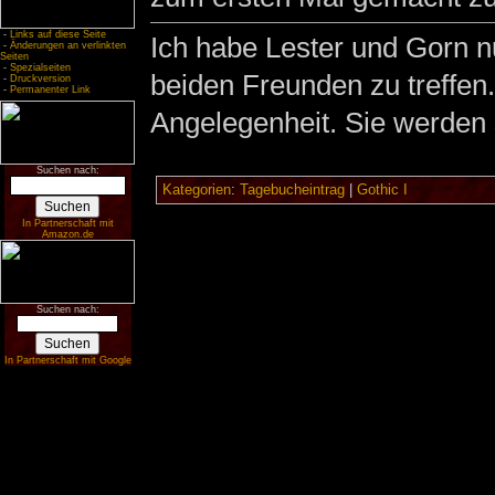
-
Links auf diese Seite
Ich habe Lester und Gorn n
-
Änderungen an verlinkten
Seiten
-
Spezialseiten
beiden Freunden zu treffen.
-
Druckversion
-
Permanenter Link
Angelegenheit. Sie werden 
Suchen nach:
Kategorien
:
Tagebucheintrag
|
Gothic I
In Partnerschaft mit
Amazon.de
Suchen nach:
In Partnerschaft mit Google