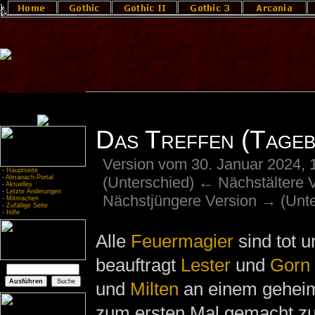
Das Treffen (Tageb
Version vom 30. Januar 2024, 
-
Hauptseite
(Unterschied) ← Nächstältere Ve
-
Almanach-Portal
-
Aktuelles
-
Letzte Änderungen
Nächstjüngere Version → (Unte
-
Mitmachen
-
Zufällige Seite
-
Hilfe
Alle
Feuermagier
sind tot u
beauftragt
Lester
und
Gorn
und
Milten
an einem geheime
zum ersten Mal gemacht zu