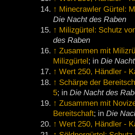
↑
Minecrawler Gürtel: M
Die Nacht des Raben
↑
Milizgürtel: Schutz vo
des Raben
↑
Zusammen mit Milizr
Milizgürtel
; in
Die Nach
↑
Wert 250, Händler - K
↑
Schärpe der Bereitsch
5
; in
Die Nacht des Ra
↑
Zusammen mit Noviz
Bereitschaft
; in
Die Nac
↑
Wert 250, Händler - K
↑
Söldnergürtel: Schutz 