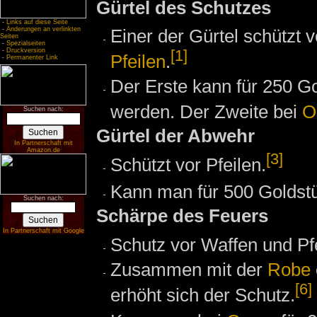
Gürtel des Schutzes
-
Links auf diese Seite
Einer der Gürtel schützt 
-
Änderungen an verlinkten
Seiten
-
Spezialseiten
[1]
-
Druckversion
Pfeilen
.
-
Permanenter Link
Der Erste kann für 250 G
werden. Der Zweite bei
O
Suchen nach:
Gürtel der Abwehr
In Partnerschaft mit
Amazon.de
[3]
Schützt vor Pfeilen.
Kann man für 500 Goldst
Suchen nach:
Schärpe des Feuers
In Partnerschaft mit Google
Schutz vor Waffen und Pfe
Zusammen mit der
Robe
[6]
erhöht sich der Schutz.