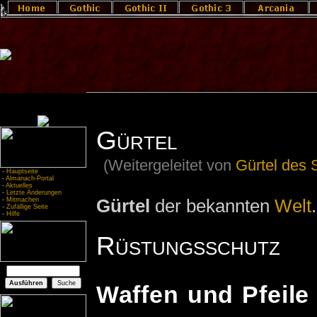
Gürtel
(Weitergeleitet von
Gürtel des 
-
Hauptseite
-
Almanach-Portal
-
Aktuelles
-
Letzte Änderungen
Gürtel
der bekannten
Welt
.
-
Mitmachen
-
Zufällige Seite
-
Hilfe
Rüstungsschutz
Waffen und Pfeile