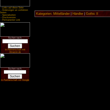
-
Links auf diese Seite
-
Änderungen an verlinkten
Seiten
Kategorien
:
Mittelländer
|
Händler
|
Gothic II
-
Spezialseiten
-
Druckversion
-
Permanenter Link
Suchen nach:
In Partnerschaft mit
Amazon.de
Suchen nach:
In Partnerschaft mit Google