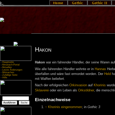
Hakon
Hakon
war ein fahrender Händler, der seine Waren a
-
Hauptseite
-
Almanach-Portal
-
Aktuelles
Wie alle fahrenden Händler wohnte er in
Hannas
Herbe
-
Letzte Änderungen
-
Mitmachen
überfallen und wäre fast ermordet worden. Der
Held
ha
-
Zufällige Seite
-
Hilfe
mit Waffen beliefert.
Nach der erfolgreichen
Orkinvasion
auf
Khorinis
wurde
Sklaverei
oder ein Leben als
Orksöldner
, die menschl
Einzelnachweise
↑
Khorinis eingenommen
; in
Gothic 3