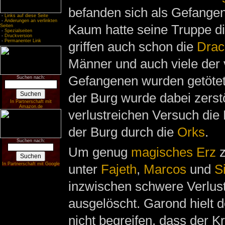
befanden sich als Gefangen
-
Links auf diese Seite
-
Änderungen an verlinkten
Kaum hatte seine Truppe di
Seiten
-
Spezialseiten
-
Druckversion
-
Permanenter Link
griffen auch schon die
Drac
Männer und auch viele der 
Gefangenen wurden getöte
Suchen nach:
der Burg wurde dabei zerst
In Partnerschaft mit
Amazon.de
verlustreichen Versuch die
der Burg durch die
Orks
.
Suchen nach:
Um genug
magisches Erz
z
In Partnerschaft mit Google
unter
Fajeth
,
Marcos
und
S
inzwischen schwere Verlus
ausgelöscht. Garond hielt d
nicht begreifen, dass der K