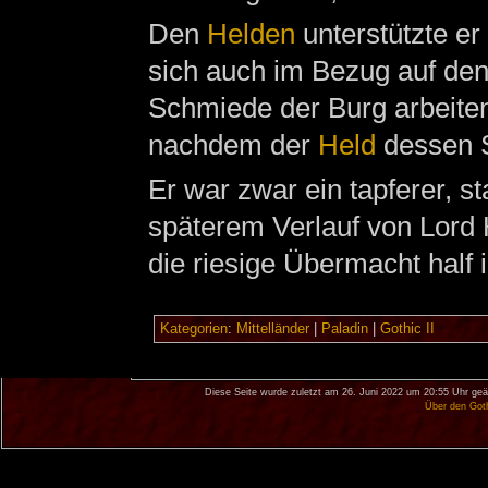
Den
Helden
unterstützte er
sich auch im Bezug auf d
Schmiede der Burg arbeite
nachdem der
Held
dessen S
Er war zwar ein tapferer, s
späterem Verlauf von Lord 
die riesige Übermacht half 
Kategorien
:
Mittelländer
|
Paladin
|
Gothic II
Diese Seite wurde zuletzt am 26. Juni 2022 um 20:55 Uhr geä
Über den Got