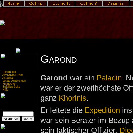
Garond
-
Hauptseite
-
Almanach-Portal
Garond
war ein
Paladin
. 
-
Aktuelles
-
Letzte Änderungen
-
Mitmachen
war er der zweithöchste Off
-
Zufällige Seite
-
Hilfe
ganz
Khorinis
.
Er leitete die
Expedition
in
war sein Berater im Bezug
sein taktischer Offizier.
Die