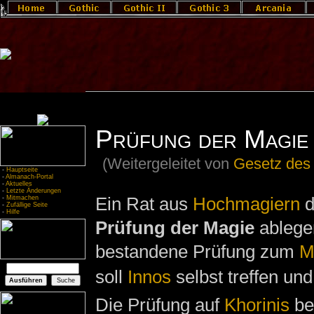
Prüfung der Magie
(Weitergeleitet von
Gesetz des
-
Hauptseite
-
Almanach-Portal
-
Aktuelles
-
Letzte Änderungen
Ein Rat aus
Hochmagiern
d
-
Mitmachen
-
Zufällige Seite
-
Hilfe
Prüfung der Magie
ablegen
bestandene Prüfung zum
M
soll
Innos
selbst treffen un
Die Prüfung auf
Khorinis
bes