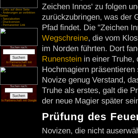
Zeichen Innos' zu folgen u
-
Links auf diese Seite
-
Änderungen an verlinkten
zurückzubringen, was der 
Seiten
-
Spezialseiten
-
Druckversion
Pfad findet. Die "Zeichen I
-
Permanenter Link
Wegschreine
, die vom Klos
im Norden führten. Dort fa
Suchen nach:
Runenstein
in einer Truhe,
In Partnerschaft mit
Amazon.de
Hochmagiern präsentieren s
Novize genug Verstand, das
Suchen nach:
Truhe als erstes, galt die P
der neue Magier später sei
In Partnerschaft mit Google
Prüfung des Feue
Novizen, die nicht auserwäh