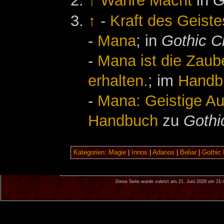
↑
Wahre Macht
in
G
↑
-
Kraft des Geiste
-
Mana
; in
Gothic C
-
Mana ist die Zaube
erhalten.
; im
Handb
-
Mana: Geistige Au
Handbuch
zu
Gothi
Kategorien
:
Magie
|
Innos
|
Adanos
|
Beliar
|
Gothic 
Diese Seite wurde zuletzt am 21. Juni 2026 um 21: