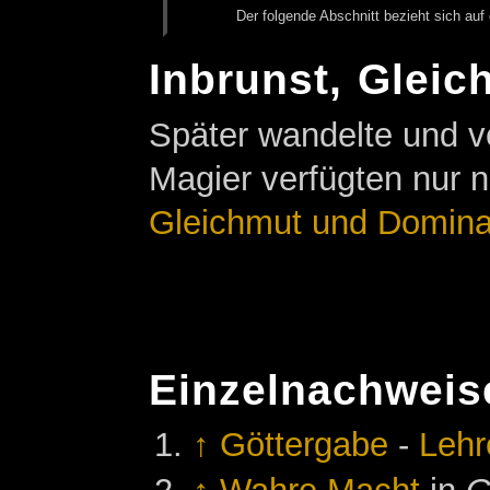
Der fol­gen­de Ab­schnitt be­zieht sich auf 
Inbrunst, Glei
Später wandelte und ver
Magier verfügten nur 
Gleichmut und Domin
Einzelnachweis
↑
Göttergabe
-
Lehr