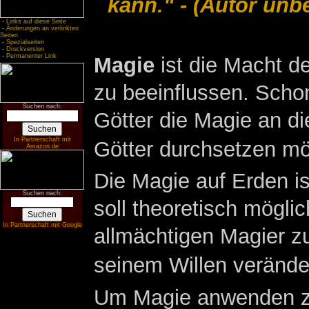
kann." -
(Autor unb
-
Links auf diese Seite
-
Änderungen an verlinkten
Seiten
-
Spezialseiten
-
Druckversion
-
Permanenter Link
Magie
ist die Macht d
zu beeinflussen. Scho
Suchen nach:
Götter die Magie an d
In Partnerschaft mit
Götter durchsetzen m
Amazon.de
Die Magie auf Erden ist
Suchen nach:
soll theoretisch mögli
In Partnerschaft mit Google
allmächtigen Magier z
seinem Willen verände
Um Magie anwenden zu