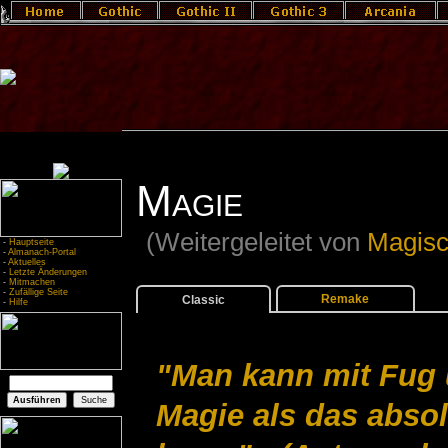
Magie
(Weitergeleitet von
Magis
-
Hauptseite
-
Almanach-Portal
-
Aktuelles
-
Letzte Änderungen
-
Mitmachen
-
Zufällige Seite
Remake
Classic
-
Hilfe
"Man kann mit Fug 
Magie als das abso