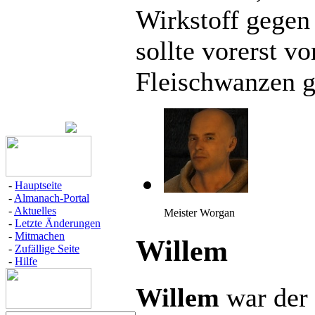
Wirkstoff gegen 
sollte vorerst v
Fleischwanzen g
-
Hauptseite
-
Almanach-Portal
-
Aktuelles
Meister Worgan
-
Letzte Änderungen
-
Mitmachen
Willem
-
Zufällige Seite
-
Hilfe
Willem
war der