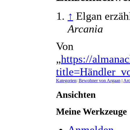
↑
Elgan erzäh
Arcania
Von
„
https://almana
title=Händler_
Kategorien
:
Bewohner von Argaan
|
Arc
Ansichten
Meine Werkzeuge
Anmelden