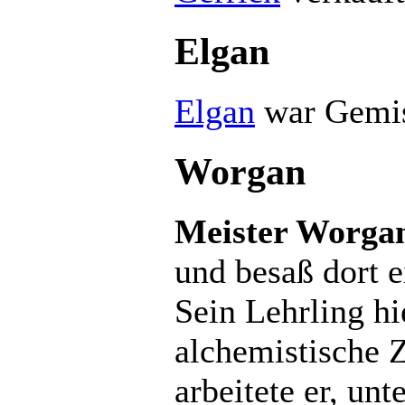
Elgan
Elgan
war Gemis
Worgan
Meister Worga
und besaß dort 
Sein Lehrling h
alchemistische 
arbeitete er, un