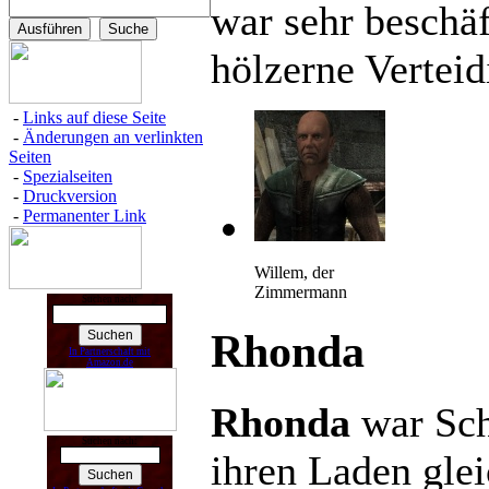
war sehr beschäf
hölzerne Verteid
-
Links auf diese Seite
-
Änderungen an verlinkten
Seiten
-
Spezialseiten
-
Druckversion
-
Permanenter Link
Willem, der
Zimmermann
Suchen nach:
Rhonda
In Partnerschaft mit
Amazon.de
Rhonda
war Sc
Suchen nach:
ihren Laden glei