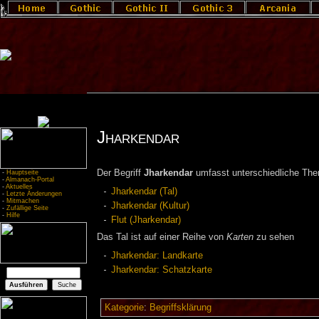
Jharkendar
Der Begriff
Jharkendar
umfasst unterschiedliche Th
-
Hauptseite
-
Almanach-Portal
-
Aktuelles
Jharkendar (Tal)
-
Letzte Änderungen
-
Mitmachen
Jharkendar (Kultur)
-
Zufällige Seite
-
Hilfe
Flut (Jharkendar)
Das Tal ist auf einer Reihe von
Karten
zu sehen
Jharkendar: Landkarte
Jharkendar: Schatzkarte
Kategorie
:
Begriffsklärung