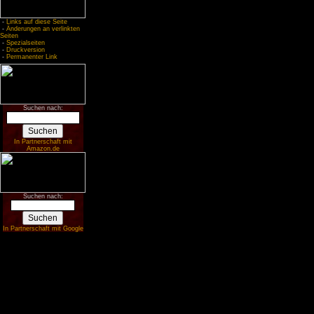
-
Links auf diese Seite
-
Änderungen an verlinkten
Seiten
-
Spezialseiten
-
Druckversion
-
Permanenter Link
Suchen nach:
In Partnerschaft mit
Amazon.de
Suchen nach:
In Partnerschaft mit Google