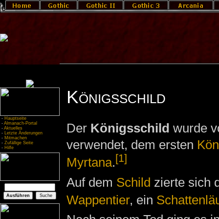
Königsschild
-
Hauptseite
-
Almanach-Portal
Der
Königsschild
wurde 
-
Aktuelles
-
Letzte Änderungen
-
Mitmachen
verwendet, dem ersten
Kön
-
Zufällige Seite
-
Hilfe
[1]
Myrtana
.
Auf dem
Schild
zierte sich
Wappentier
, ein
Schattenläu