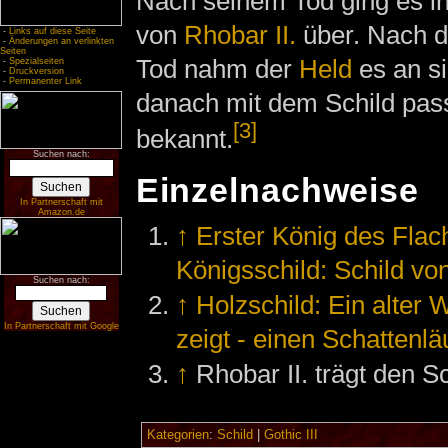
Nach seinem Tod ging es in
von
Rhobar II.
über. Nach 
-
Links auf diese Seite
-
Änderungen an verlinkten
Seiten
Tod nahm der
Held
es an s
-
Spezialseiten
-
Druckversion
-
Permanenter Link
danach mit dem Schild passi
[3]
bekannt.
Suchen nach:
Einzelnachweise
In Partnerschaft mit
Amazon.de
↑
Erster König des Flac
Königsschild: Schild vo
Suchen nach:
↑
Holzschild: Ein alter
In Partnerschaft mit Google
zeigt - einen Schattenlä
↑
Rhobar II. trägt den S
Kategorien
:
Schild
|
Gothic III