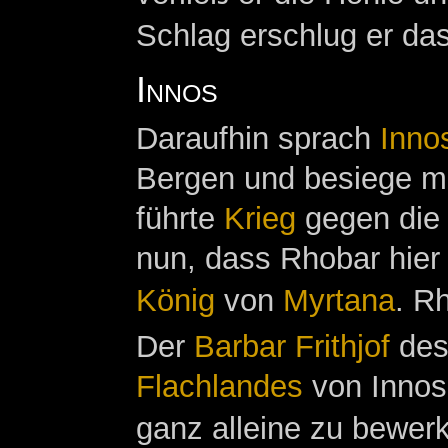
Schlag erschlug er das
Innos
Daraufhin sprach
Inno
Bergen und besiege me
führte
Krieg
gegen di
nun, dass Rhobar hier 
König
von
Myrtana
. R
Der
Barbar
Frithjof
de
Flachlandes
von Innos 
ganz alleine zu bewerk