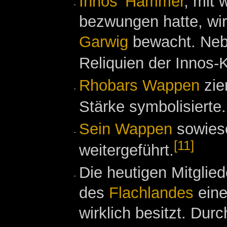
Innos' Hammer
, mit
bezwungen hatte, wi
Garwig
bewacht. Ne
Reliquien der Innos-
Rhobars Wappen
zie
Stärke symbolisierte
Sein Wappen
sowie
[11]
weitergeführt.
Die heutigen Mitglie
des
Flachlandes
eine
wirklich besitzt. Du