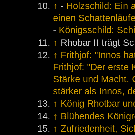
↑
-
Holzschild: Ein 
einen Schattenläufe
-
Königsschild: Schi
↑
Rhobar II trägt S
↑
Frithjof: "Innos h
Frithjof: "Der erst
Stärke und Macht. G
stärker als Innos, d
↑
König Rhotbar un
↑
Blühendes Königr
↑
Zufriedenheit, Si