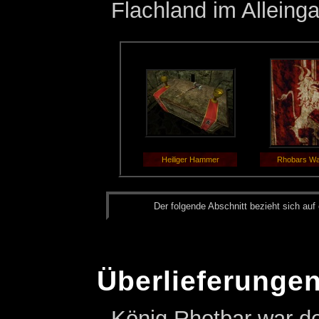
Flachland im Alleing
Heiliger Hammer
Rhobars W
Der fol­gen­de Ab­schnitt be­zieht sich auf 
Überlieferungen
König Rhotbar war d