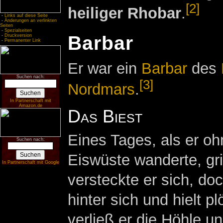
[2]
heiliger Rhobar
.
-
Links auf diese Seite
-
Änderungen an verlinkten
Seiten
-
Spezialseiten
Barbar
-
Druckversion
-
Permanenter Link
Er war ein
Barbar
des
Suchen nach:
[3]
Nordmars
.
In Partnerschaft mit
Amazon.de
Das Biest
Eines Tages, als er o
Suchen nach:
Eiswüste wanderte, grif
In Partnerschaft mit Google
versteckte er sich, doc
hinter sich und hielt pl
verließ er die Höhle u