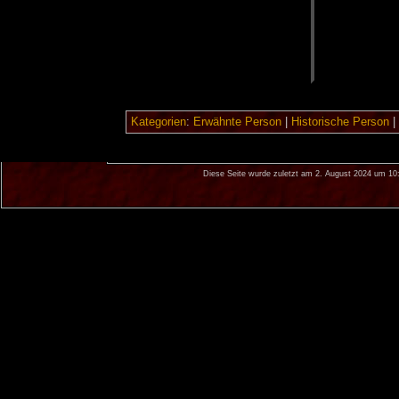
Kategorien
:
Erwähnte Person
|
Historische Person
|
Diese Seite wurde zuletzt am 2. August 2024 um 10