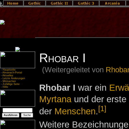
Rhobar I
(Weitergeleitet von
Rhobar
-
Hauptseite
-
Almanach-Portal
-
Aktuelles
-
Letzte Änderungen
-
Mitmachen
Rhobar I
war ein
Erwäh
-
Zufällige Seite
-
Hilfe
Myrtana
und der erste
[1]
der
Menschen
.
Weitere Bezeichnunge