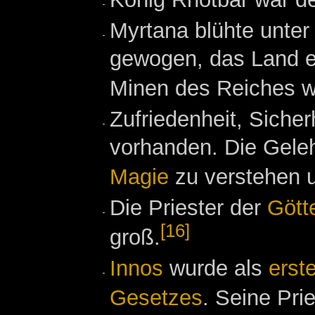
Myrtana blühte unter
gewogen, das Land er
Minen des Reiches w
Zufriedenheit, Siche
vorhanden. Die Geleh
Magie
zu verstehen u
Die Priester der
Gött
[16]
groß.
Innos
wurde als
erste
Gesetzes
. Seine Pri