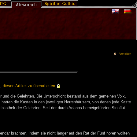
Anmelden
i,
die­sen Ar­ti­kel zu über­ar­bei­ten.
ester und die Gelehrten. Die Unterschicht bestand aus dem gemeinen Volk,
e hatten die Kasten in den jeweiligen Herrenhäusern, von denen jede Kaste
bliothek der Gelehrten. Seit der durch Adanos herbeigeführten Sinnflut
endar brachten, indem sie nicht länger auf den Rat der Fünf hören wollten