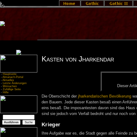
Kasten von Jharkendar
-
Hauptseite
-
Almanach-Portal
-
Aktuelles
-
Letzte Änderungen
Die­ser Ar­ti
-
Mitmachen
-
Zufällige Seite
-
Hilfe
Die Oberschicht der
jharkendarischen Bevölkerung
war
den Bauern. Jede dieser Kasten besaß einen Anführer,
eins besaß. Die imposantesten davon sind das Haus d
sind sie jedoch vom Verfall bedroht und nur noch von
Krieger
Ihre Aufgabe war es, die Stadt gegen alle Feinde zu b