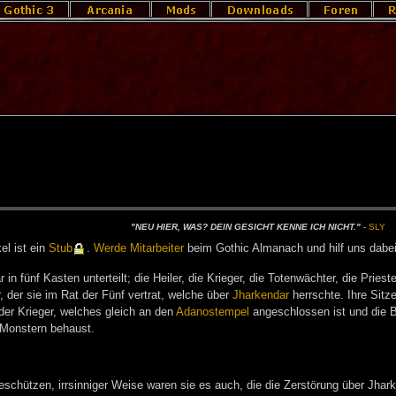
"NEU HIER, WAS? DEIN GE­SICHT KEN­NE ICH NICHT."
-
SLY
­kel ist ein
Stub
.
Wer­de Mit­ar­bei­ter
beim Go­t­hic Al­ma­nach und hilf uns da­be
 in fünf Kasten unterteilt; die Heiler, die Krieger, die Totenwächter, die Pri
 der sie im Rat der Fünf vertrat, welche über
Jharkendar
herrschte. Ihre Sitz
er Krieger, welches gleich an den
Adanostempel
angeschlossen ist und die Bi
 Monstern behaust.
eschützen, irrsinniger Weise waren sie es auch, die die Zerstörung über Jhark