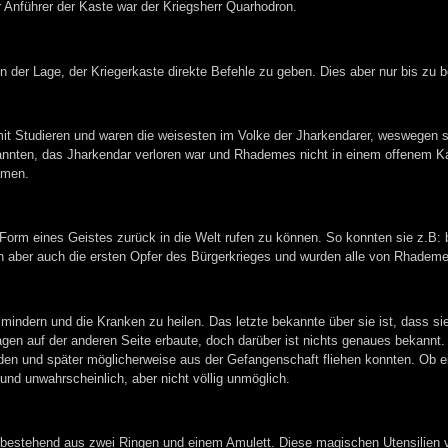
Anführer der Kaste war der Kriegsherr Quarhodron.
 der Lage, der Kriegerkaste direkte Befehle zu geben. Dies aber nur bis zu b
mit Studieren und waren die weisesten im Volke der Jharkendarer, weswegen s
rkannten, das Jharkendar verloren war und Rhademes nicht in einem offenem 
amen.
Form eines Geistes zurück in die Welt rufen zu können. So konnten sie z.B: 
n aber auch die ersten Opfer des Bürgerkrieges und wurden alle von Rhademes
mindern und die Kranken zu heilen. Das letzte bekannte über sie ist, dass sie
gen auf der anderen Seite erbaute, doch darüber ist nichts genaues bekannt. 
rden und später möglicherweise aus der Gefangenschaft fliehen konnten. Ob 
nd unwahrscheinlich, aber nicht völlig unmöglich.
 bestehend aus zwei Ringen und einem Amulett. Diese magischen Utensilien ver