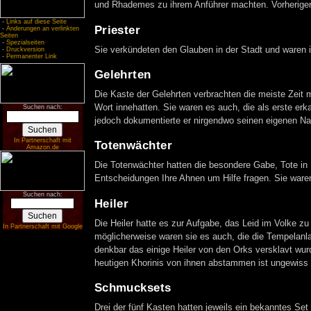
und Rhademes zu ihrem Anführer machten. Vorheriger 
-
Links auf diese Seite
Priester
-
Änderungen an verlinkten
Seiten
-
Spezialseiten
Sie verkündeten den Glauben in der Stadt und waren in
-
Druckversion
-
Permanenter Link
Gelehrten
Die Kaste der Gelehrten verbrachten die meiste Zeit 
Wort innehatten. Sie waren es auch, die als erste e
Suchen nach:
jedoch dokumentierte er nirgendwo seinen eigenen N
In Partnerschaft mit
Totenwächter
Amazon.de
Die Totenwächter hatten die besondere Gabe, Tote in 
Entscheidungen Ihre Ahnen um Hilfe fragen. Sie ware
Suchen nach:
Heiler
Die Heiler hatte es zur Aufgabe, das Leid im Volke zu 
In Partnerschaft mit Google
möglicherweise waren sie es auch, die die Tempelanla
denkbar das einige Heiler von den Orks versklavt wu
heutigen Khorinis von ihnen abstammen ist ungewiss u
Schmucksets
Drei der fünf Kasten hatten jeweils ein bekanntes Set