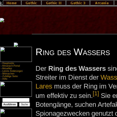
Ring des Wassers
-
Hauptseite
-
Almanach-Portal
Der
Ring des Wassers
sin
-
Aktuelles
-
Letzte Änderungen
-
Mitmachen
Streiter im Dienst der
Wass
-
Zufällige Seite
-
Hilfe
Lares
muss der Ring im Ver
[1]
um effektiv zu sein.
Sie e
Botengänge, suchen Artefa
Spionagezwecken genutzt od