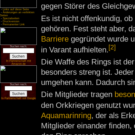
gegen Störer des Gleichgew
-
Links auf diese Seite
-
Änderungen an verlinkten
Es ist nicht offenkundig,
Seiten
-
Spezialseiten
-
Druckversion
-
Permanenter Link
gehören. Fest steht aber, d
Barriere
gegründet wurde un
[2]
Suchen nach:
in Varant aufhielten.
Die Waffe des Rings ist de
In Partnerschaft mit
Amazon.de
besonders streng ist. Jeder
umgehen kann. Dadurch sind
Suchen nach:
Die Mitglieder tragen
beson
In Partnerschaft mit Google
den Orkkriegen genutzt wu
Aquamarinring
, der als Er
Mitglieder einander finden,