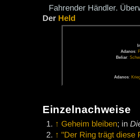
Fahrender Händler. Übe
Der
Held
I
Ad­a­nos
:
P
Be­li­ar
:
Schwar
Ad­a­nos
:
Krie­
Einzelnachweise
↑
Geheim bleiben
; in
Di
↑
"Der Ring trägt diese 