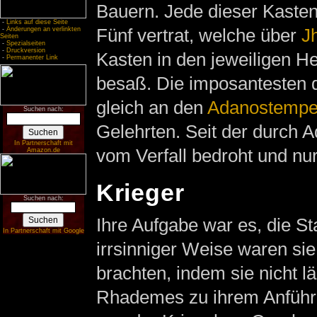
Bauern. Jede dieser Kasten
-
Links auf diese Seite
Fünf vertrat, welche über
J
-
Änderungen an verlinkten
Seiten
-
Spezialseiten
-
Druckversion
Kasten in den jeweiligen H
-
Permanenter Link
besaß. Die imposantesten 
gleich an den
Adanostempe
Suchen nach:
Gelehrten. Seit der durch A
In Partnerschaft mit
vom Verfall bedroht und nu
Amazon.de
Krieger
Suchen nach:
Ihre Aufgabe war es, die St
In Partnerschaft mit Google
irrsinniger Weise waren sie
brachten, indem sie nicht l
Rhademes zu ihrem Anführe