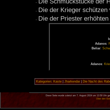
Die Schmuckstücke der He
Die der Krieger schützen 
Die der Priester erhöhte
I
Ad­a­nos
:
P
Be­li­ar
:
Schwa
Ad­a­nos
:
Krie
Kategorien
:
Kaste
|
Jharkendar
|
Die Nacht des Rab
Diese Seite wurde zuletzt am 7. August 2024 um 13:50 Uhr ge
Über den Got