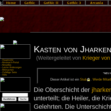
Kasten von Jharke
(Weitergeleitet von
Krieger von
-
Hauptseite
-
Almanach-Portal
-
Aktuelles
-
Letzte Änderungen
-
Mitmachen
-
Zufällige Seite
"NEU H
-
Hilfe
Die­ser Ar­ti­kel ist ein
Stub
.
Wer­de Mit­ar­b
Die Oberschicht der
jharke
unterteilt; die Heiler, die K
Gelehrten. Die Unterschic