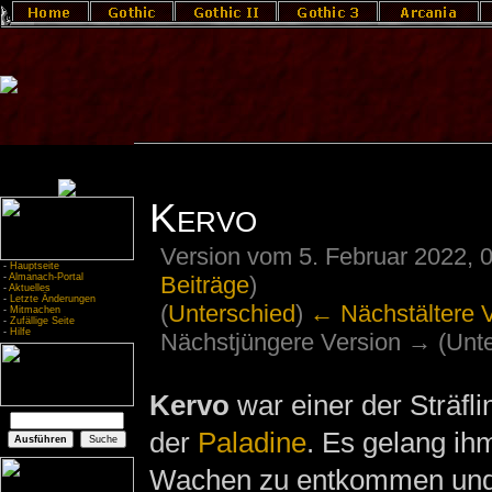
Kervo
Version vom 5. Februar 2022, 
-
Hauptseite
Beiträge
)
-
Almanach-Portal
-
Aktuelles
-
Letzte Änderungen
(
Unterschied
)
← Nächstältere 
-
Mitmachen
-
Zufällige Seite
-
Hilfe
Nächstjüngere Version → (Unte
Kervo
war einer der Sträfl
der
Paladine
. Es gelang i
Wachen zu entkommen und s