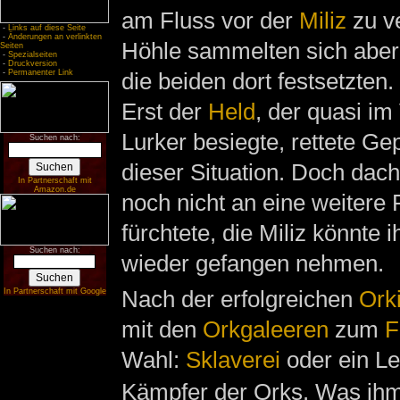
am Fluss vor der
Miliz
zu ve
-
Links auf diese Seite
-
Änderungen an verlinkten
Höhle sammelten sich aber
Seiten
-
Spezialseiten
-
Druckversion
die beiden dort festsetzten.
-
Permanenter Link
Erst der
Held
, der quasi im
Lurker besiegte, rettete Ge
Suchen nach:
dieser Situation. Doch dac
In Partnerschaft mit
Amazon.de
noch nicht an eine weitere F
fürchtete, die Miliz könnte
Suchen nach:
wieder gefangen nehmen.
Nach der erfolgreichen
Ork
In Partnerschaft mit Google
mit den
Orkgaleeren
zum
F
Wahl:
Sklaverei
oder ein L
Kämpfer der Orks. Was ihm 