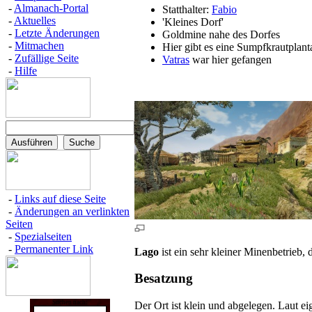
-
Almanach-Portal
Statt­hal­ter:
Fa­bio
-
Aktuelles
'Klei­nes Dorf'
-
Letzte Änderungen
Gold­mi­ne nahe des Dor­fes
-
Mitmachen
Hier gibt es eine Sumpf­kraut­plan­t
-
Zufällige Seite
Vat­ras
war hier ge­fan­gen
-
Hilfe
-
Links auf diese Seite
-
Änderungen an verlinkten
Seiten
-
Spezialseiten
-
Permanenter Link
Lago
ist ein sehr kleiner Minenbetrieb, 
Besatzung
Suchen nach:
Der Ort ist klein und abgelegen. Laut 