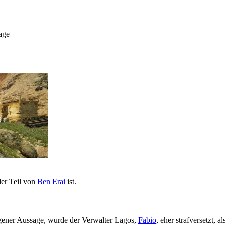
a­ge
der Teil von
Ben Erai
ist.
eigener Aussage, wurde der Verwalter Lagos,
Fabio
, eher strafversetzt, 