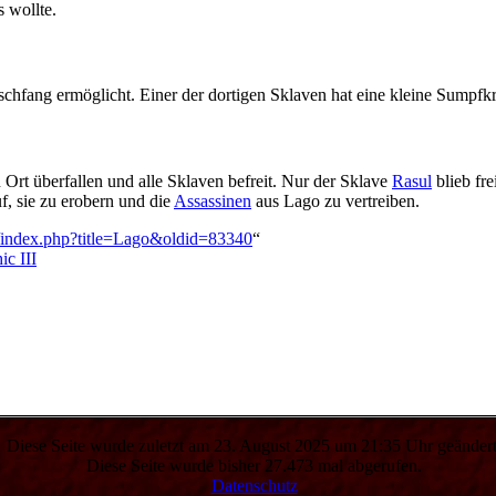
s wollte.
hfang ermöglicht. Einer der dortigen Sklaven hat eine kleine Sumpfkra
Ort überfallen und alle Sklaven befreit. Nur der Sklave
Rasul
blieb fre
f, sie zu erobern und die
Assassinen
aus Lago zu vertreiben.
e/index.php?title=Lago&oldid=83340
“
ic III
Diese Seite wurde zuletzt am 23. August 2025 um 21:35 Uhr geändert
Diese Seite wurde bisher 27.473 mal abgerufen.
Datenschutz