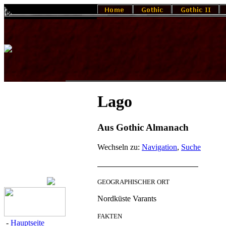
Lago
Aus Gothic Almanach
Wechseln zu:
Navigation
,
Suche
GEO­GRA­PHI­SCHER ORT
Nord­küs­te Va­rants
FAK­TEN
-
Hauptseite