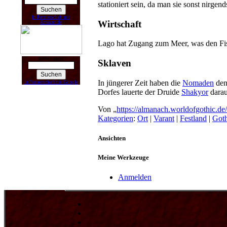
stationiert sein, da man sie sonst nirgend
In Partnerschaft mit
Wirtschaft
Amazon.de
Lago hat Zugang zum Meer, was den Fisc
Suchen nach:
Sklaven
In jüngerer Zeit haben die
Nomaden
den 
In Partnerschaft mit Google
Dorfes lauerte der Druide
Shakyor
darau
Von „
https://almanach.worldofgothic.d
Kategorien
:
Ort
|
Varant
|
Festland
|
Goth
Ansichten
Meine Werkzeuge
Anmelden