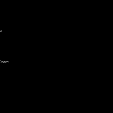
en
 Raben