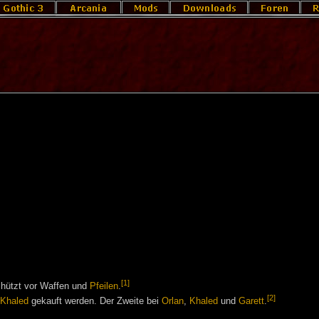
[1]
chützt vor Waffen und
Pfeilen
.
[2]
Khaled
gekauft werden. Der Zweite bei
Orlan
,
Khaled
und
Garett
.