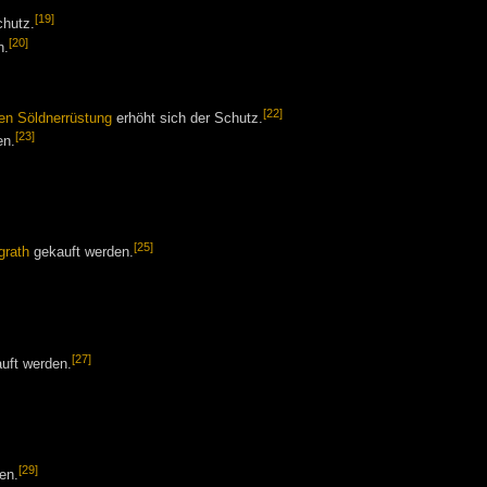
[19]
chutz.
[20]
n.
[22]
en
Söldnerrüstung
erhöht sich der Schutz.
[23]
en.
[25]
grath
gekauft werden.
[27]
uft werden.
[29]
en.