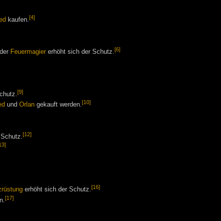
[4]
ed
kaufen.
[6]
der
Feuermagier
erhöht sich der Schutz.
[9]
chutz.
[10]
ed
und
Orlan
gekauft werden.
[12]
 Schutz.
13]
[16]
zrüstung
erhöht sich der Schutz.
[17]
n.