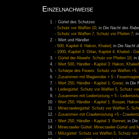
Einzelnachweise
↑
Gürtel des Schutzes
-
Schutz vor Waffen 10
; in
Die Nacht des Rab
-
Schutz vor Waffen 7, Schutz vor Pfeilen 7
; i
↑
Wert und Händler
-
500, Kapitel 4: Hakon, Khaled
; in
Die Nacht 
-
1000, Kapitel 3: Orlan, Kapitel 4: Khaled
-
Gür
↑
Gürtel der Abwehr: Schutz vor Pfeilen 10
; in
↑
Wert 500, Händler - Kapitel 3: Hakon, Khaled
↑
Schärpe des Feuers: Schutz vor Waffen +5, 
↑
Zusammen mit Magierrobe + 5
-
Feuermagier
↑
Wert 250, Händler - Kapitel 1: Gorax
; in
Die 
↑
Ledergürtel: Schutz vor Waffen 5, Schutz vor
↑
Zusammen mit Lederrüstung + 5
-
Lederrüstu
↑
Wert 250, Händler - Kapitel 1: Bosper, Hakon
↑
Minecrawlergürtel: Schutz vor Waffen 5, Schu
↑
Zusammen mit Crawlerrüstung +5
-
Crawlerr
↑
Wert 250, Händler - Kapitel 3: Bennet
; in
Die
↑
Minecrawler Gürtel: Minecrawler-Gürtel und M
↑
Milizgürtel: Schutz vor Waffen 5, Schutz vor 