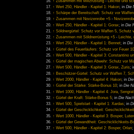
↑
Zusammen mit Milizrüstung
-
Leichte und sch
↑
Wert 250, Händler - Kapitel 1: Hakon
; in
Die 
↑
Schärpe der Bereitschaft: Schutz vor Waffen
↑
Zusammen mit Novizenrobe +5
-
Novizenrobe
↑
Wert 250, Händler - Kapitel 1: Gorax
; in
Die 
↑
Söldnergürtel: Schutz vor Waffen 5, Schutz v
↑
Zusammen mit Söldnerrüstung +5
-
Leichte,
↑
Wert 250, Händler - Kapitel 1: Bennet
; in
Die
↑
Gürtel des Feuerläufers: Schutz vor Feuer 1
↑
Wert 500, Händler - Kapitel 3: Constantino u
↑
Gürtel der magischen Abwehr: Schutz vor M
↑
Wert 500, Händler - Kapitel 3: Gorax, Zuris
; 
↑
Beschützer-Gürtel: Schutz vor Waffen 7, Sch
↑
Wert 2000, Händler - Kapitel 4: Hakon
; in
Die
↑
Gürtel der Stärke: Stärke-Bonus 10
; in
Die N
↑
Wert 1000, Händler - Kapitel 4: Jora, Sengra
↑
Gürtel der Kraft: Stärke-Bonus 5
; in
Die Nac
↑
Wert 500, Spielstart - Kapitel 1: Xardas
; in
D
↑
Gürtel der Geschicklichkeit: Geschicklichke
↑
Wert 1000, Händler - Kapitel 3: Bosper, Luter
↑
Gürtel der Gewandtheit: Geschicklichkeits-B
↑
Wert 500, Händler - Kapitel 2: Bosper, Orlan
;