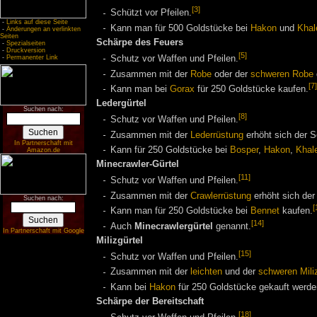
[3]
Schützt vor Pfeilen.
-
Links auf diese Seite
Kann man für 500 Goldstücke bei
Hakon
und
Khal
-
Änderungen an verlinkten
Seiten
Schärpe des Feuers
-
Spezialseiten
-
Druckversion
[5]
-
Permanenter Link
Schutz vor Waffen und Pfeilen.
Zusammen mit der
Robe
oder der
schweren Robe
[7]
Kann man bei
Gorax
für 250 Goldstücke kaufen.
Ledergürtel
Suchen nach:
[8]
Schutz vor Waffen und Pfeilen.
Zusammen mit der
Lederrüstung
erhöht sich der S
In Partnerschaft mit
Kann für 250 Goldstücke bei
Bosper
,
Hakon
,
Khal
Amazon.de
Minecrawler-Gürtel
[11]
Schutz vor Waffen und Pfeilen.
Zusammen mit der
Crawlerrüstung
erhöht sich der
Suchen nach:
[
Kann man für 250 Goldstücke bei
Bennet
kaufen.
[14]
Auch
Minecrawlergürtel
genannt.
In Partnerschaft mit Google
Milizgürtel
[15]
Schutz vor Waffen und Pfeilen.
Zusammen mit der
leichten
und der
schweren Mili
Kann bei
Hakon
für 250 Goldstücke gekauft werde
Schärpe der Bereitschaft
[18]