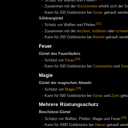
Schutz vor Waffen und Pfeilen.
Zusammen mit der
Novizenrobe
erhöht sich der S
Kann für 250 Goldstücke bei
Gorax
gekauft werde
Söldnergürtel
[21]
Schutz vor Waffen und Pfeilen.
Zusammen mit der
leichten
,
mittleren
oder
schwer
Kann für 250 Goldstücke bei
Bennet
gekauft werd
Feuer
Gürtel des Feuerläufers
[24]
Schützt vor
Feuer
.
Kann für 500 Goldstücke bei
Constantino
und
Sen
Magie
Gürtel der magischen Abwehr
[26]
Schützt vor
Magie
.
Kann für 500 Goldstücke bei
Gorax
und
Zuris
geka
Mehrere Rüstungsschutz
Beschützer-Gürtel
[28]
Schützt vor Waffen, Pfeilen, Magie und Feuer.
Kann für 2000 Goldstücke bei
Hakon
gekauft werd