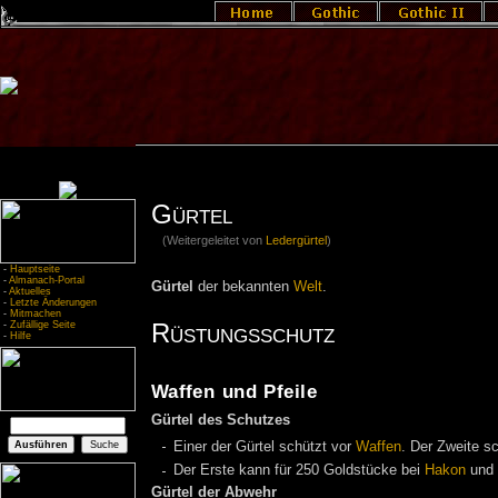
Gürtel
(Weitergeleitet von
Ledergürtel
)
-
Hauptseite
-
Almanach-Portal
Gürtel
der bekannten
Welt
.
-
Aktuelles
-
Letzte Änderungen
-
Mitmachen
Rüstungsschutz
-
Zufällige Seite
-
Hilfe
Waffen und Pfeile
Gürtel des Schutzes
Einer der Gürtel schützt vor
Waffen
. Der Zweite s
Der Erste kann für 250 Goldstücke bei
Hakon
und
Gürtel der Abwehr