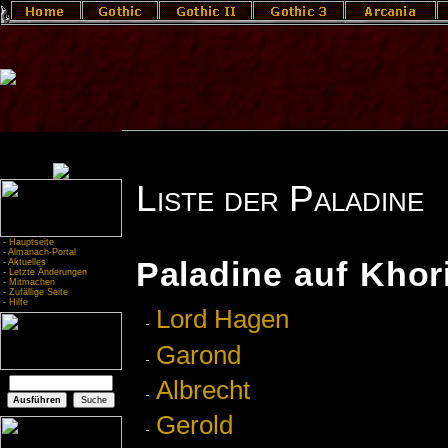
Liste der Paladine
-
Hauptseite
-
Almanach-Portal
Paladine auf Khor
-
Aktuelles
-
Letzte Änderungen
-
Mitmachen
-
Zufällige Seite
-
Hilfe
Lord Hagen
Garond
Albrecht
Gerold