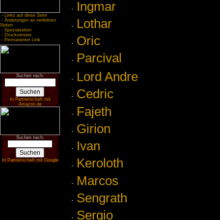
Ingmar
-
Links auf diese Seite
Lothar
-
Änderungen an verlinkten
Seiten
-
Spezialseiten
-
Druckversion
Oric
-
Permanenter Link
Parcival
Lord Andre
Suchen nach:
Cedric
In Partnerschaft mit
Amazon.de
Fajeth
Girion
Suchen nach:
Ivan
Keroloth
In Partnerschaft mit Google
Marcos
Sengrath
Sergio