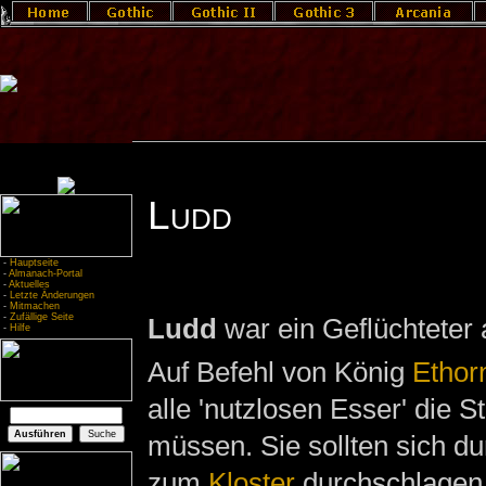
Ludd
-
Hauptseite
-
Almanach-Portal
-
Aktuelles
-
Letzte Änderungen
-
Mitmachen
-
Zufällige Seite
Ludd
war ein Geflüchteter
-
Hilfe
Auf Befehl von König
Ethorn
alle 'nutzlosen Esser' die S
müssen. Sie sollten sich d
zum
Kloster
durchschlagen.