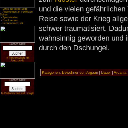
und die vielen gefährlichen 
-
Links auf diese Seite
-
Änderungen an verlinkten
Seiten
Reise sowie der Krieg allge
-
Spezialseiten
-
Druckversion
-
Permanenter Link
schwer traumatisiert. Dadu
wahnsinnig geworden und ir
Suchen nach:
durch den Dschungel.
In Partnerschaft mit
Amazon.de
Kategorien
:
Bewohner von Argaan
|
Bauer
|
Arcania
Suchen nach:
In Partnerschaft mit Google