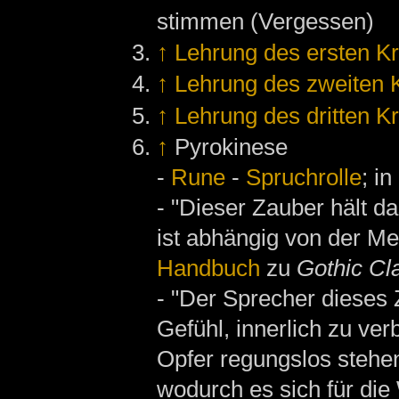
stimmen (Vergessen)
↑
Lehrung des ersten K
↑
Lehrung des zweiten 
↑
Lehrung des dritten K
↑
Pyrokinese
-
Rune
-
Spruchrolle
; in
- "Dieser Zauber hält d
ist abhängig von der Me
Handbuch
zu
Gothic Cl
- "Der Sprecher dieses
Gefühl, innerlich zu ver
Opfer regungslos stehen 
wodurch es sich für di