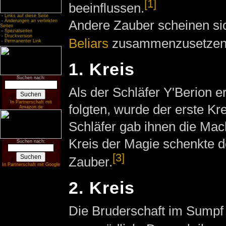
[1]
beeinflussen.
-
Links auf diese Seite
Andere Zauber scheinen s
-
Änderungen an verlinkten
Seiten
-
Spezialseiten
-
Druckversion
Beliars
zusammenzusetzen
-
Permanenter Link
1. Kreis
Suchen nach:
Als der Schläfer Y'Berion 
In Partnerschaft mit
folgten, wurde der erste Kr
Amazon.de
Schläfer gab ihnen die Mac
Kreis der Magie schenkte d
Suchen nach:
[3]
Zauber.
In Partnerschaft mit Google
2. Kreis
Die Bruderschaft im Sumpf 