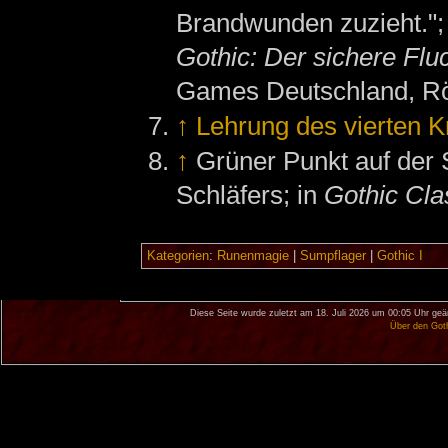
Brandwunden zuzieht."; 
Gothic: Der sichere Fl
Games Deutschland, Rös
↑
Lehrung des vierten K
↑
Grüner Punkt auf der S
Schläfers; in
Gothic Cla
Kategorien
:
Runenmagie
|
Sumpflager
|
Gothic I
Diese Seite wurde zuletzt am 18. Juli 2026 um 00:05 Uhr geä
Über den Got