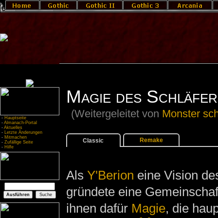
Magie des Schläfer
(Weitergeleitet von
Monster sc
-
Hauptseite
-
Almanach-Portal
-
Aktuelles
-
Letzte Änderungen
-
Mitmachen
Remake
Classic
-
Zufällige Seite
-
Hilfe
Als
Y'Berion
eine Vision des
gründete eine Gemeinschaft
ihnen dafür
Magie
, die hau